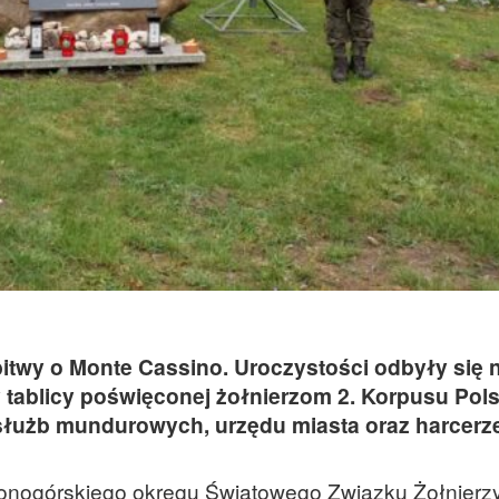
 bitwy o Monte Cassino. Uroczystości odbyły się 
zy tablicy poświęconej żołnierzom 2. Korpusu Pol
e służb mundurowych, urzędu miasta oraz harcerz
lonogórskiego okręgu Światowego Związku Żołnierzy