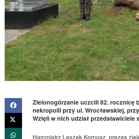
Zielonogórzanie uczcili 82. rocznicę
nekropolii przy ul. Wrocławskiej, pr
Wzięli w nich udział przedstawiciel
Harcmistrz Leszek Kornosz, prezes zie