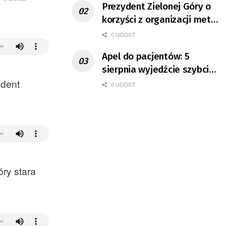
Prezydent Zielonej Góry o
korzyści z organizacji mety
Tour de Pologne
0 UDOST.
Apel do pacjentów: 5
sierpnia wyjedźcie szybciej
ydent
z domów
0 UDOST.
óry stara