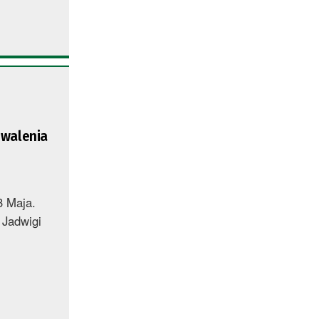
chwalenia
3 Maja.
 Jadwigi