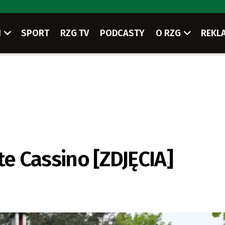
I
SPORT
RZG TV
PODCASTY
O RZG
REKL
te Cassino [ZDJĘCIA]