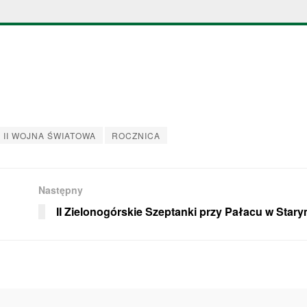
II WOJNA ŚWIATOWA
ROCZNICA
Następny
II Zielonogórskie Szeptanki przy Pałacu w Starym