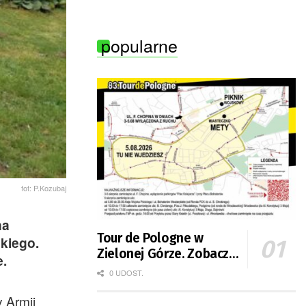
popularne
fot: P.Kozubaj
na
Tour de Pologne w
skiego.
Zielonej Górze. Zobacz
e.
zmiany w organizacji
0 UDOST.
ruchu
 Armii