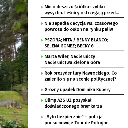
burzami
Mimo deszczu ściółka szybko
wysycha. Leśnicy ostrzegają przed
pożarami
Nie zapadła decyzja ws. czasowego
powrotu do osłon na rynku paliw
PSZONA; NITA / BENNY BLANCO;
SELENA GOMEZ; BECKY G
Marta Wiler, Nadleśniczy
Nadleśnictwa Zielona Góra
Rok prezydentury Nawrockiego. Co
zmieniło się na scenie politycznej?
Groźny upadek Dominika Kubery
Olimp AZS UZ pozyskał
doświadczonego bramkarza
„Było bezpiecznie” – policja
podsumowuje Tour de Pologne