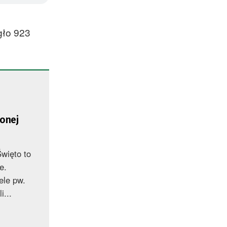
gło 923
onej
więto to
ie.
ele pw.
i...