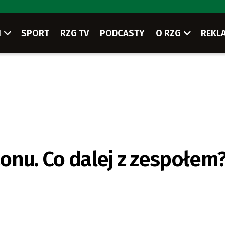
I
SPORT
RZG TV
PODCASTY
O RZG
REKL
onu. Co dalej z zespołem