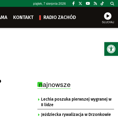
piątek, 7 sierpnia 2026
AMA
KONTAKT
RADIO ZACHÓD
SŁUCHAJ
Ot
?
najnowsze
Lechia poszuka pierwszej wygranej w
II lidze
Jeździecka rywalizacja w Drzonkowie