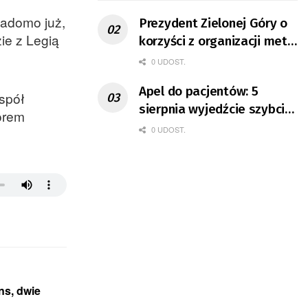
iadomo już,
Prezydent Zielonej Góry o
ie z Legią
korzyści z organizacji mety
Tour de Pologne
0 UDOST.
Apel do pacjentów: 5
espół
sierpnia wyjedźcie szybciej
torem
z domów
0 UDOST.
ns, dwie