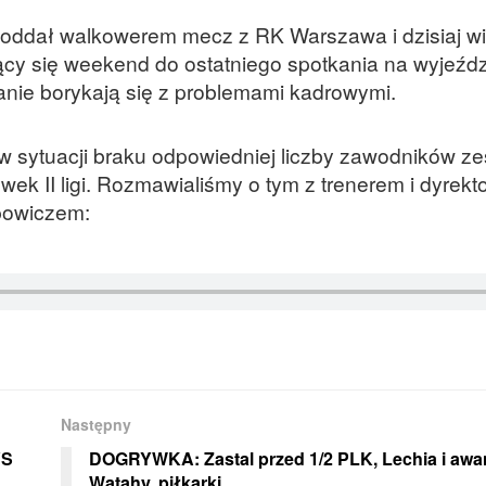
 oddał walkowerem mecz z RK Warszawa i dzisiaj w
jący się weekend do ostatniego spotkania na wyjeźdz
anie borykają się z problemami kadrowymi.
y w sytuacji braku odpowiedniej liczby zawodników z
wek II ligi. Rozmawialiśmy o tym z trenerem i dyrek
powiczem:
Następny
YS
DOGRYWKA: Zastal przed 1/2 PLK, Lechia i awa
Watahy, piłkarki