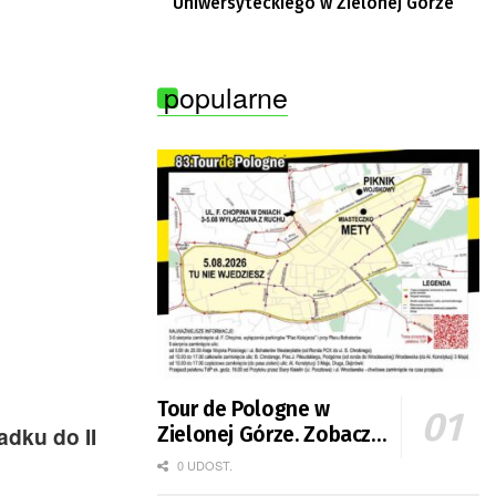
Uniwersyteckiego w Zielonej Górze
popularne
Tour de Pologne w
dku do II
Zielonej Górze. Zobacz
zmiany w organizacji
0 UDOST.
ruchu