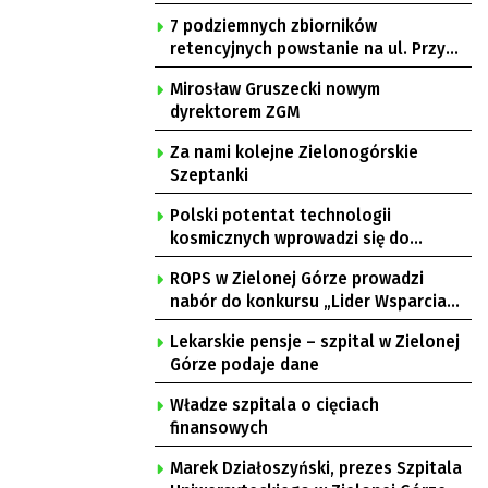
7 podziemnych zbiorników
retencyjnych powstanie na ul. Przy
Gazowni
Mirosław Gruszecki nowym
dyrektorem ZGM
Za nami kolejne Zielonogórskie
Szeptanki
Polski potentat technologii
kosmicznych wprowadzi się do
Zielonej Góry
ROPS w Zielonej Górze prowadzi
nabór do konkursu „Lider Wsparcia
Seniora”
Lekarskie pensje – szpital w Zielonej
Górze podaje dane
Władze szpitala o cięciach
finansowych
Marek Działoszyński, prezes Szpitala