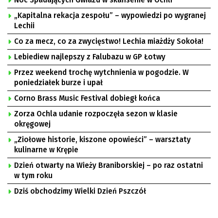
Noc Spadających Gwiazd w skansenie w Ochli
„Kapitalna rekacja zespołu” – wypowiedzi po wygranej
Lechii
Co za mecz, co za zwycięstwo! Lechia miażdży Sokoła!
Lebiediew najlepszy z Falubazu w GP Łotwy
Przez weekend trochę wytchnienia w pogodzie. W
poniedziałek burze i upał
Corno Brass Music Festival dobiegł końca
Zorza Ochla udanie rozpoczęła sezon w klasie
okręgowej
„Ziołowe historie, kiszone opowieści” – warsztaty
kulinarne w Krępie
Dzień otwarty na Wieży Braniborskiej – po raz ostatni
w tym roku
Dziś obchodzimy Wielki Dzień Pszczół