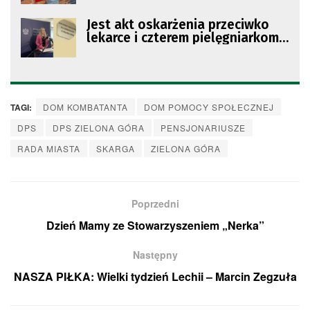
Jest akt oskarżenia przeciwko
lekarce i czterem pielęgniarkom z
DPS-u dla Kombatantów w
Zielonej Górze
TAGI:
DOM KOMBATANTA
DOM POMOCY SPOŁECZNEJ
DPS
DPS ZIELONA GÓRA
PENSJONARIUSZE
RADA MIASTA
SKARGA
ZIELONA GÓRA
Poprzedni
Dzień Mamy ze Stowarzyszeniem „Nerka”
Następny
NASZA PIŁKA: Wielki tydzień Lechii – Marcin Zegzuła