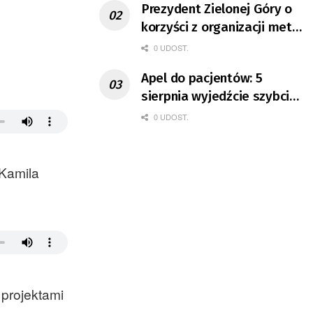
Prezydent Zielonej Góry o
korzyści z organizacji mety
Tour de Pologne
0 UDOST.
Apel do pacjentów: 5
sierpnia wyjedźcie szybciej
z domów
0 UDOST.
 Kamila
 projektami