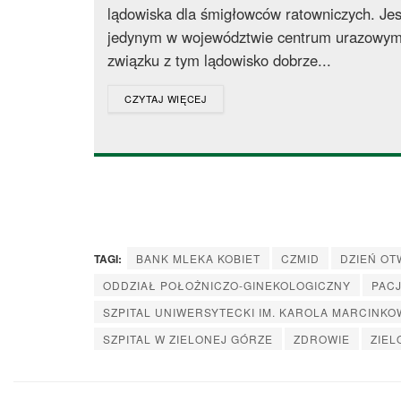
lądowiska dla śmigłowców ratowniczych. Je
jedynym w województwie centrum urazowym
związku z tym lądowisko dobrze...
DETAILS
CZYTAJ WIĘCEJ
TAGI:
BANK MLEKA KOBIET
CZMID
DZIEŃ OT
ODDZIAŁ POŁOŻNICZO-GINEKOLOGICZNY
PAC
SZPITAL UNIWERSYTECKI IM. KAROLA MARCINKO
SZPITAL W ZIELONEJ GÓRZE
ZDROWIE
ZIEL