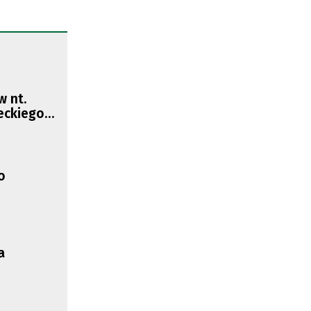
 nt.
eckiego
o
a