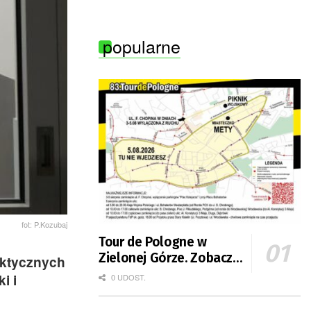
popularne
fot: P.Kozubaj
Tour de Pologne w
Zielonej Górze. Zobacz
aktycznych
zmiany w organizacji
i i
0 UDOST.
ruchu