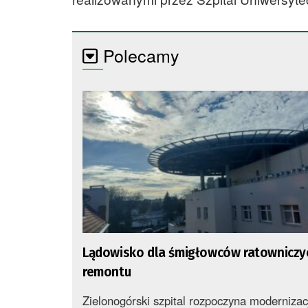
Polecamy
Lądowisko dla śmigłowców ratowniczy
remontu
Zielonogórski szpital rozpoczyna modernizac