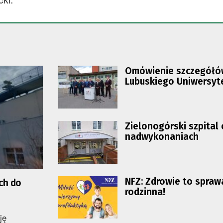
Omówienie szczegółów
Lubuskiego Uniwersyt
Centrum Onkologii
Zielonogórski szpital 
nadwykonaniach
NFZ: Zdrowie to spraw
ch do
rodzinna!
ję