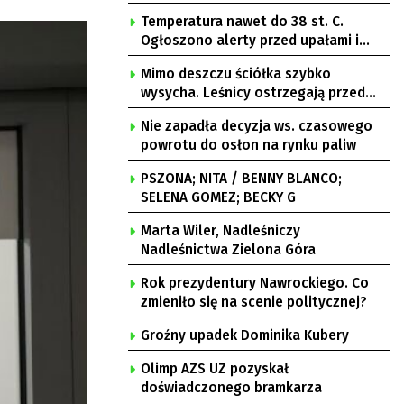
Temperatura nawet do 38 st. C.
Ogłoszono alerty przed upałami i
burzami
Mimo deszczu ściółka szybko
wysycha. Leśnicy ostrzegają przed
pożarami
Nie zapadła decyzja ws. czasowego
powrotu do osłon na rynku paliw
PSZONA; NITA / BENNY BLANCO;
SELENA GOMEZ; BECKY G
Marta Wiler, Nadleśniczy
Nadleśnictwa Zielona Góra
Rok prezydentury Nawrockiego. Co
zmieniło się na scenie politycznej?
Groźny upadek Dominika Kubery
Olimp AZS UZ pozyskał
doświadczonego bramkarza