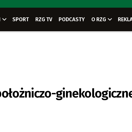
I
SPORT
RZG TV
PODCASTY
O RZG
REKL
położniczo-ginekologiczn