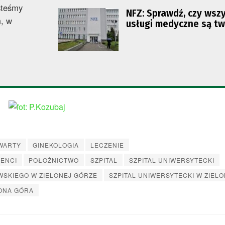
steśmy
NFZ: Sprawdź, czy wsz
, w
usługi medyczne są tw
WARTY
GINEKOLOGIA
LECZENIE
JENCI
POŁOŻNICTWO
SZPITAL
SZPITAL UNIWERSYTECKI
WSKIEGO W ZIELONEJ GÓRZE
SZPITAL UNIWERSYTECKI W ZIEL
ONA GÓRA