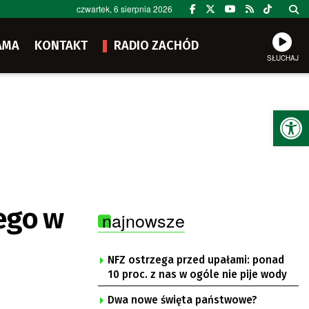
czwartek, 6 sierpnia 2026
AMA
KONTAKT
RADIO ZACHÓD
SŁUCHAJ
Ot
ego w
najnowsze
NFZ ostrzega przed upałami: ponad
10 proc. z nas w ogóle nie pije wody
Dwa nowe święta państwowe?