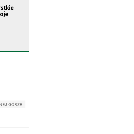
ystkie
oje
ONEJ GÓRZE