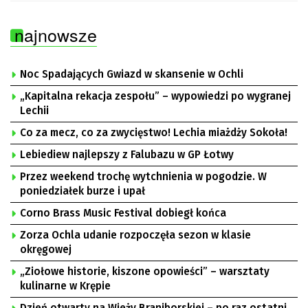
najnowsze
Noc Spadających Gwiazd w skansenie w Ochli
„Kapitalna rekacja zespołu” – wypowiedzi po wygranej
Lechii
Co za mecz, co za zwycięstwo! Lechia miażdży Sokoła!
Lebiediew najlepszy z Falubazu w GP Łotwy
Przez weekend trochę wytchnienia w pogodzie. W
poniedziałek burze i upał
Corno Brass Music Festival dobiegł końca
Zorza Ochla udanie rozpoczęła sezon w klasie
okręgowej
„Ziołowe historie, kiszone opowieści” – warsztaty
kulinarne w Krępie