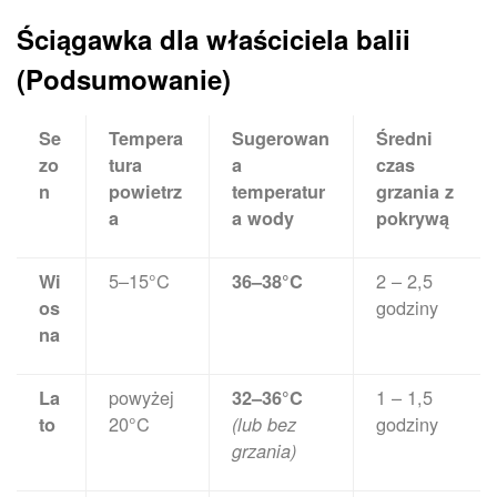
Ściągawka dla właściciela balii
(Podsumowanie)
Se
Tempera
Sugerowan
Średni
zo
tura
a
czas
n
powietrz
temperatur
grzania z
a
a wody
pokrywą
5–15°C
2 – 2,5
Wi
36–38°C
godziny
os
na
powyżej
1 – 1,5
La
32–36°C
20°C
godziny
to
(lub bez
grzania)