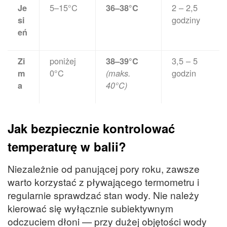
5–15°C
2 – 2,5
Je
36–38°C
godziny
si
eń
poniżej
3,5 – 5
Zi
38–39°C
0°C
godzin
m
(maks.
a
40°C)
Jak bezpiecznie kontrolować
temperaturę w balii?
Niezależnie od panującej pory roku, zawsze
warto korzystać z pływającego termometru i
regularnie sprawdzać stan wody. Nie należy
kierować się wyłącznie subiektywnym
odczuciem dłoni — przy dużej objętości wody