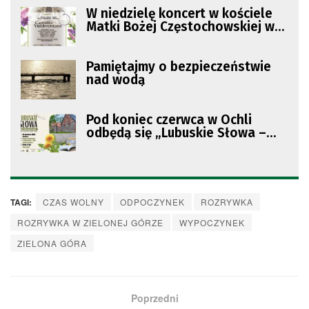
W niedzielę koncert w kościele
Matki Bożej Częstochowskiej w
Zatoniu
Pamiętajmy o bezpieczeństwie
nad wodą
Pod koniec czerwca w Ochli
odbędą się „Lubuskie Słowa –
Targi Książki Naszego Regionu”
TAGI:
CZAS WOLNY
ODPOCZYNEK
ROZRYWKA
ROZRYWKA W ZIELONEJ GÓRZE
WYPOCZYNEK
ZIELONA GÓRA
Poprzedni