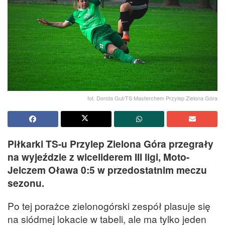
fot. Dorota Gut/TS Masterchem Przylep Zielona Góra
Piłkarki TS-u Przylep Zielona Góra przegrały
na wyjeździe z wiceliderem III ligi, Moto-
Jelczem Oława 0:5 w przedostatnim meczu
sezonu.
Po tej porażce zielonogórski zespół plasuje się
na siódmej lokacie w tabeli, ale ma tylko jeden