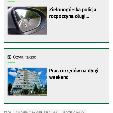
Zielonogórska policja
rozpoczyna długi
weekend na drogach
Czytaj także:
Praca urzędów na długi
weekend
TAGI:
AUDIENCJA GENERALNA
BOŻE CIAŁO