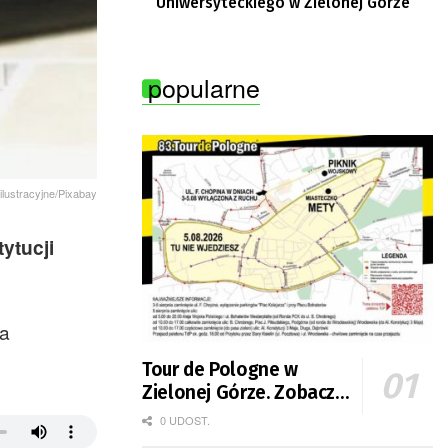
Uniwersyteckiego w Zielonej Górze
popularne
 ilustracyjne/Pixabay
ytucji
ta
Tour de Pologne w
Zielonej Górze. Zobacz
zmiany w organizacji
0 UDOST.
ruchu