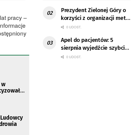
Prezydent Zielonej Góry o
at pracy –
korzyści z organizacji mety
informacje
Tour de Pologne
0 UDOST.
ostępniony
Apel do pacjentów: 5
sierpnia wyjedźcie szybciej
z domów
0 UDOST.
 w
ecyzował
. Ludowcy
drowia