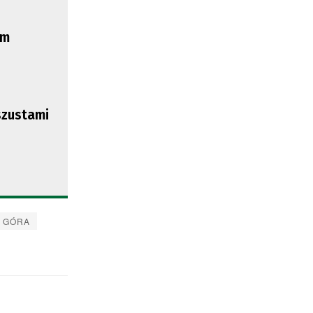
am
szustami
A GÓRA