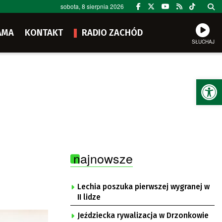
sobota, 8 sierpnia 2026
AMA
KONTAKT
RADIO ZACHÓD
SŁUCHAJ
Ot
najnowsze
Lechia poszuka pierwszej wygranej w
II lidze
Jeździecka rywalizacja w Drzonkowie