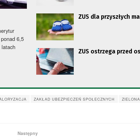
ZUS dla przyszłych m
erytur
 ponad 6,5
 latach
ZUS ostrzega przed o
ALORYZACJA
ZAKŁAD UBEZPIECZEŃ SPOŁECZNYCH
ZIELON
Następny