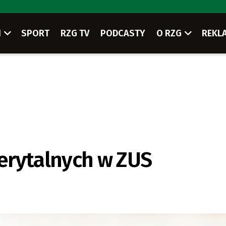
I
SPORT
RZG TV
PODCASTY
O RZG
REKL
erytalnych w ZUS