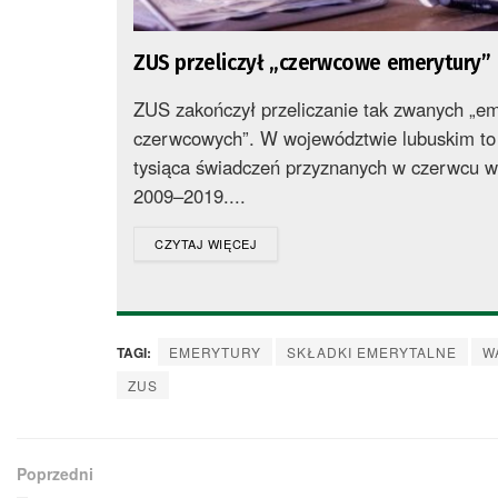
ZUS przeliczył „czerwcowe emerytury”
ZUS zakończył przeliczanie tak zwanych „em
czerwcowych”. W województwie lubuskim to
tysiąca świadczeń przyznanych w czerwcu w
2009–2019....
DETAILS
CZYTAJ WIĘCEJ
TAGI:
EMERYTURY
SKŁADKI EMERYTALNE
W
ZUS
Poprzedni