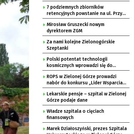
7 podziemnych zbiorników
retencyjnych powstanie na ul. Przy
Gazowni
Mirosław Gruszecki nowym
dyrektorem ZGM
Za nami kolejne Zielonogórskie
Szeptanki
Polski potentat technologii
kosmicznych wprowadzi się do
Zielonej Góry
ROPS w Zielonej Górze prowadzi
nabór do konkursu „Lider Wsparcia
Seniora”
Lekarskie pensje – szpital w Zielonej
Górze podaje dane
Władze szpitala o cięciach
finansowych
Marek Działoszyński, prezes Szpitala