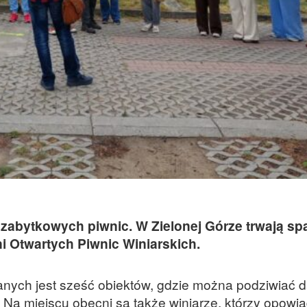
ę zabytkowych piwnic. W Zielonej Górze trwają sp
ni Otwartych Piwnic Winiarskich.
ych jest sześć obiektów, gdzie można podziwiać 
t. Na miejscu obecni są także winiarze, którzy opowi