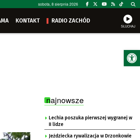
sobota, 8 sierpnia 2026
AMA
KONTAKT
RADIO ZACHÓD
SŁUCHAJ
Ot
najnowsze
Lechia poszuka pierwszej wygranej w
II lidze
Jeździecka rywalizacja w Drzonkowie