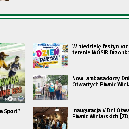
W niedzielę festyn ro
terenie WOSiR Drzon
Nowi ambasadorzy Dn
Otwartych Piwnic Wini
Inauguracja V Dni Otw
na Sport”
Piwnic Winiarskich [ZD