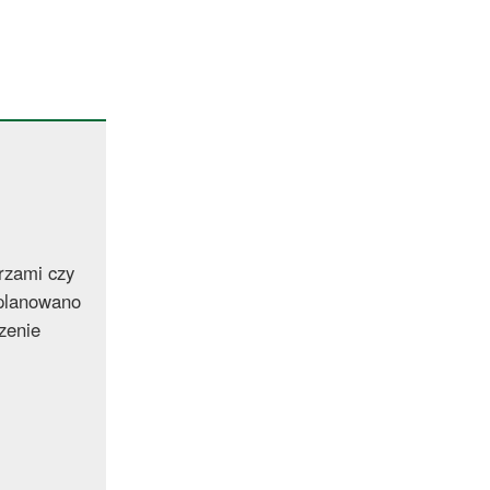
rzami czy
zaplanowano
zenie