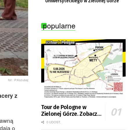
Uniwersyteckiego w Zielonej Górze
popularne
fot : P.Kozubaj
acery z
Tour de Pologne w
Zielonej Górze. Zobacz
dawną
zmiany w organizacji
0 UDOST.
adają o
ruchu