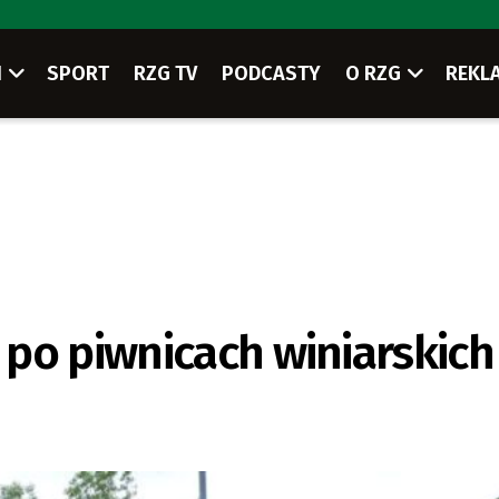
I
SPORT
RZG TV
PODCASTY
O RZG
REKL
po piwnicach winiarskich