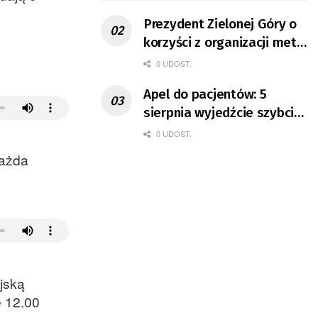
Prezydent Zielonej Góry o
korzyści z organizacji mety
Tour de Pologne
0 UDOST.
Apel do pacjentów: 5
sierpnia wyjedźcie szybciej
z domów
0 UDOST.
każda
jską
e 12.00