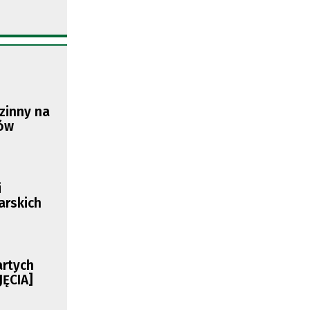
dzinny na
ków
i
arskich
artych
JĘCIA]