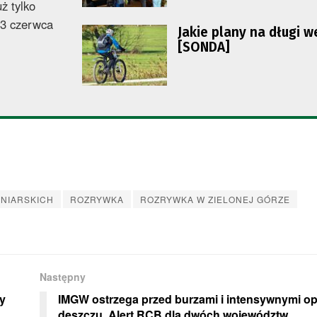
ż tylko
13 czerwca
Jakie plany na długi 
[SONDA]
INIARSKICH
ROZRYWKA
ROZRYWKA W ZIELONEJ GÓRZE
Następny
y
IMGW ostrzega przed burzami i intensywnymi o
deszczu. Alert RCB dla dwóch województw