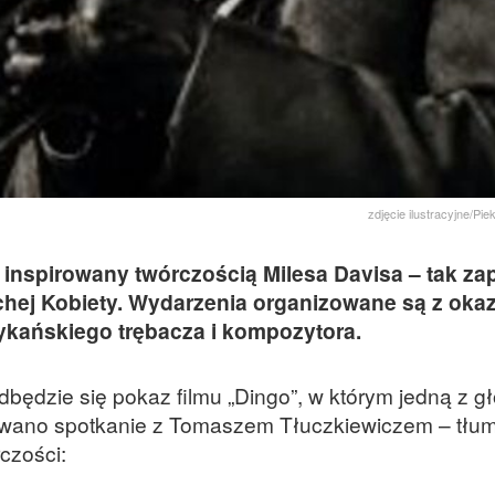
zdjęcie ilustracyjne/Pie
t inspirowany twórczością Milesa Davisa – tak z
chej Kobiety. Wydarzenia organizowane są z okazj
ykańskiego trębacza i kompozytora.
odbędzie się pokaz filmu „Dingo”, w którym jedną z g
nowano spotkanie z Tomaszem Tłuczkiewiczem – tł
czości: