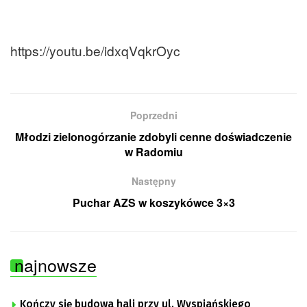
https://youtu.be/idxqVqkrOyc
Poprzedni
Młodzi zielonogórzanie zdobyli cenne doświadczenie
w Radomiu
Następny
Puchar AZS w koszykówce 3×3
najnowsze
Kończy się budowa hali przy ul. Wyspiańskiego