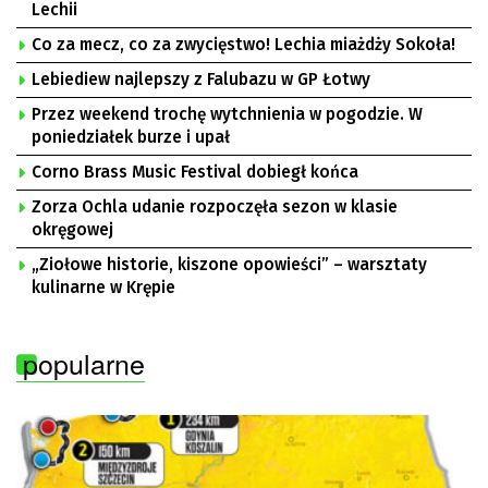
Lechii
Co za mecz, co za zwycięstwo! Lechia miażdży Sokoła!
Lebiediew najlepszy z Falubazu w GP Łotwy
Przez weekend trochę wytchnienia w pogodzie. W
poniedziałek burze i upał
Corno Brass Music Festival dobiegł końca
Zorza Ochla udanie rozpoczęła sezon w klasie
okręgowej
„Ziołowe historie, kiszone opowieści” – warsztaty
kulinarne w Krępie
popularne