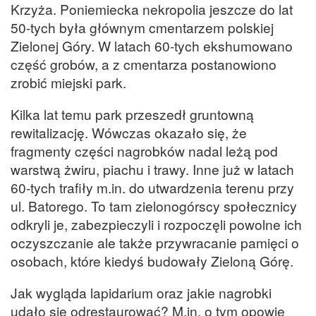
Krzyża. Poniemiecka nekropolia jeszcze do lat
50-tych była głównym cmentarzem polskiej
Zielonej Góry. W latach 60-tych ekshumowano
część grobów, a z cmentarza postanowiono
zrobić miejski park.
Kilka lat temu park przeszedł gruntowną
rewitalizację. Wówczas okazało się, że
fragmenty części nagrobków nadal leżą pod
warstwą żwiru, piachu i trawy. Inne już w latach
60-tych trafiły m.in. do utwardzenia terenu przy
ul. Batorego. To tam zielonogórscy społecznicy
odkryli je, zabezpieczyli i rozpoczęli powolne ich
oczyszczanie ale także przywracanie pamięci o
osobach, które kiedyś budowały Zieloną Górę.
Jak wygląda lapidarium oraz jakie nagrobki
udało się odrestaurować? M.in. o tym opowie