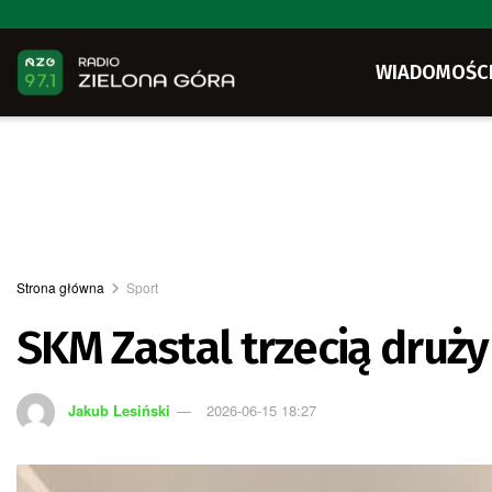
WIADOMOŚC
Strona główna
Sport
SKM Zastal trzecią druży
Jakub Lesiński
2026-06-15 18:27