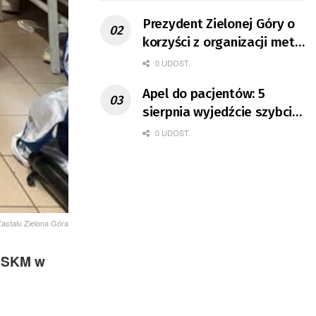
Prezydent Zielonej Góry o
korzyści z organizacji mety
Tour de Pologne
0 UDOST.
Apel do pacjentów: 5
sierpnia wyjedźcie szybciej
z domów
0 UDOST.
Zastalu Zielona Góra
r SKM w