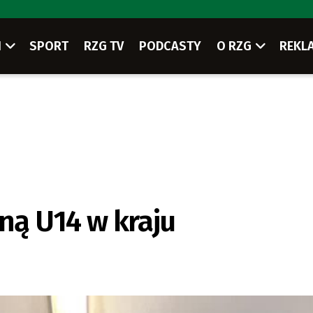
I
SPORT
RZG TV
PODCASTY
O RZG
REKL
ną U14 w kraju