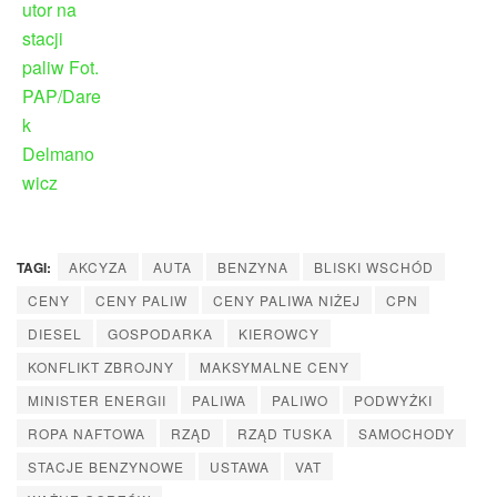
TAGI:
AKCYZA
AUTA
BENZYNA
BLISKI WSCHÓD
CENY
CENY PALIW
CENY PALIWA NIŻEJ
CPN
DIESEL
GOSPODARKA
KIEROWCY
KONFLIKT ZBROJNY
MAKSYMALNE CENY
MINISTER ENERGII
PALIWA
PALIWO
PODWYŻKI
ROPA NAFTOWA
RZĄD
RZĄD TUSKA
SAMOCHODY
STACJE BENZYNOWE
USTAWA
VAT