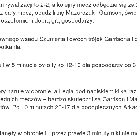
rywalizacji to 2-2, a kolejny mecz odbędzie się za 
 cały mecz, obudzili się Mazurczak i Garrison, świe
yć oszołomieni dobrą grą gospodarzy.
townego wsadu Szumerta i dwóch trójek Garrisona i 
potkania.
 i w 5 minucie było tylko 12-10 dla gospodarzy po 
y haruje w obronie, a Legia pod naciskiem kilka razy
zednich meczów – bardzo skuteczni są Garrison i M
tów. Po 10 minutach 23-17 dla podopiecznych Arka
tanęły w obronie i…przez prawie 3 minuty nikt nie 