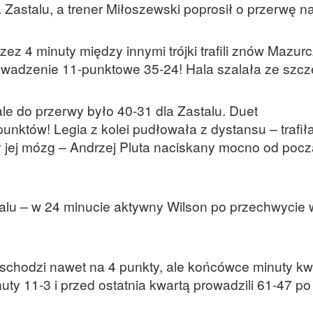
a Zastalu, a trener Miłoszewski poprosił o przerwę 
rzez 4 minuty między innymi trójki trafili znów Mazurc
rowadzenie 11-punktowe 35-24! Hala szalała ze szcz
 ale do przerwy było 40-31 dla Zastalu. Duet
nktów! Legia z kolei pudłowała z dystansu – trafiła
rał jej mózg – Andrzej Pluta naciskany mocno od poc
alu – w 24 minucie aktywny Wilson po przechwycie
 schodzi nawet na 4 punkty, ale końcówce minuty kwa
uty 11-3 i przed ostatnia kwartą prowadzili 61-47 p