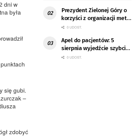
2 dni w
Prezydent Zielonej Góry o
tna była
korzyści z organizacji mety
Tour de Pologne
0 UDOST.
prowadził
Apel do pacjentów: 5
sierpnia wyjedźcie szybciej
z domów
0 UDOST.
3 punktach
 się gubi.
azurczak –
diusza
mógł zdobyć