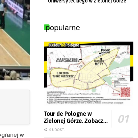
Uniwersyteckiego w Zielonej Górze
popularne
Tour de Pologne w
Zielonej Górze. Zobacz
zmiany w organizacji
0 UDOST.
ygranej w
ruchu