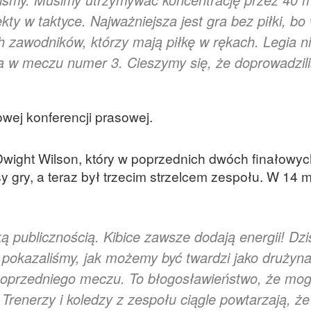
ty w taktyce. Najważniejsza jest gra bez piłki, bo
h zawodników, którzy mają piłkę w rękach. Legia n
ała w meczu numer 3. Cieszymy się, że doprowadzil
wej konferencji prasowej.
wight Wilson, który w poprzednich dwóch finałowyc
 gry, a teraz był trzecim strzelcem zespołu. W 14 
 publicznością. Kibice zawsze dodają energii! Dzis
i pokazaliśmy, jak możemy być twardzi jako drużyna
poprzedniego meczu. To błogosławieństwo, że mo
Trenerzy i koledzy z zespołu ciągle powtarzają, 