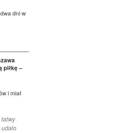
a dwa dni w
rszawa
ą piłkę –
ów i miał
 łatwy
e udało