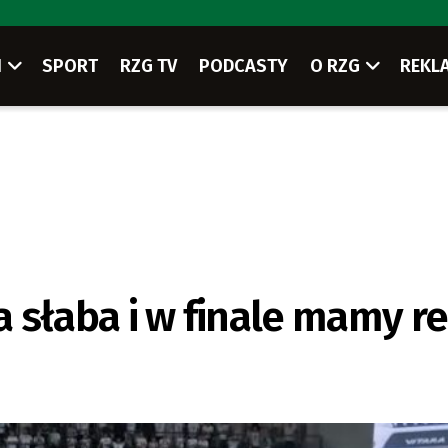
I
SPORT
RZG TV
PODCASTY
O RZG
REKL
a słaba i w finale mamy r