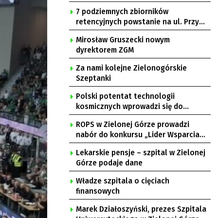
7 podziemnych zbiorników
retencyjnych powstanie na ul. Przy
Gazowni
Mirosław Gruszecki nowym
dyrektorem ZGM
Za nami kolejne Zielonogórskie
Szeptanki
Polski potentat technologii
kosmicznych wprowadzi się do
Zielonej Góry
ROPS w Zielonej Górze prowadzi
nabór do konkursu „Lider Wsparcia
Seniora”
Lekarskie pensje – szpital w Zielonej
Górze podaje dane
Władze szpitala o cięciach
finansowych
Marek Działoszyński, prezes Szpitala