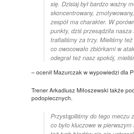
się. Dzisiaj był bardzo ważny m
skoncentrowany, zmotywowany, 
zespół ma charakter. W porówna
punkty, dziś przesądziła nasz
trafialiśmy za trzy. Mieliśmy t
co owocowało zbiórkami w ataku
odegrał też nasz spokój, miel
– ocenił Mazurczak w wypowiedzi dla P
Trener Arkadiusz Miłoszewski także po
podopiecznych.
Przystąpiliśmy do tego meczu z
co było kluczowe w pierwszym s
też tych błędów się nie ustrze