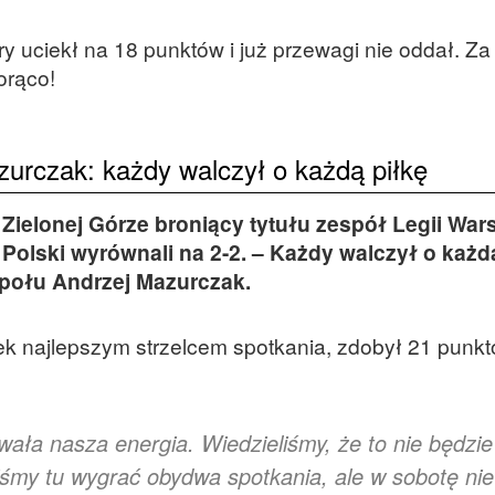
ry uciekł na 18 punktów i już przewagi nie oddał. Z
orąco!
urczak: każdy walczył o każdą piłkę
 Zielonej Górze broniący tytułu zespół Legii Wa
o Polski wyrównali na 2-2. – Każdy walczył o każd
społu Andrzej Mazurczak.
k najlepszym strzelcem spotkania, zdobył 21 punkt
ała nasza energia. Wiedzieliśmy, że to nie będzie
liśmy tu wygrać obydwa spotkania, ale w sobotę ni