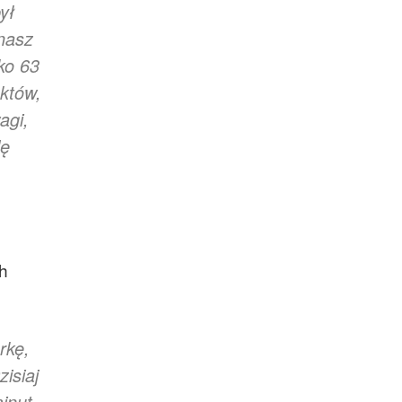
ył
nasz
ko 63
któw,
agi,
lę
h
rkę,
isiaj
inut.