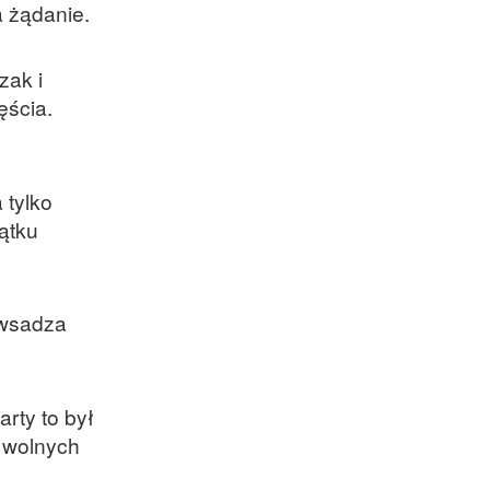
na żądanie.
zak i
ęścia.
 tylko
zątku
 wsadza
rty to był
o wolnych