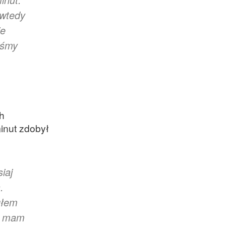
 wtedy
ie
iśmy
h
minut zdobył
iaj
.
głem
że mam