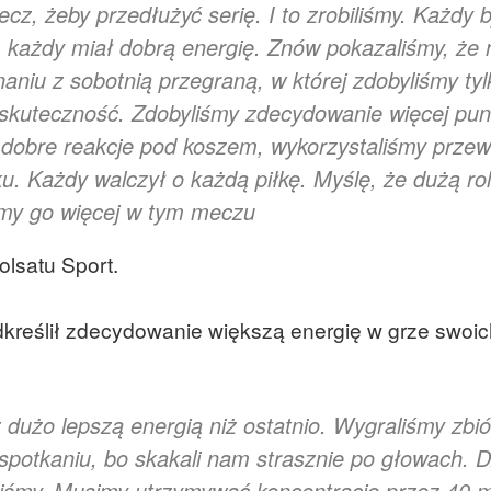
ecz, żeby przedłużyć serię. I to zrobiliśmy. Każdy b
każdy miał dobrą energię. Znów pokazaliśmy, że 
niu z sobotnią przegraną, w której zdobyliśmy tyl
a skuteczność. Zdobyliśmy zdecydowanie więcej pun
eż dobre reakcje pod koszem, wykorzystaliśmy przew
. Każdy walczył o każdą piłkę. Myślę, że dużą ro
iśmy go więcej w tym meczu
olsatu Sport.
dkreślił zdecydowanie większą energię w grze swoic
 dużo lepszą energią niż ostatnio. Wygraliśmy zbió
potkaniu, bo skakali nam strasznie po głowach. Dz
gliśmy. Musimy utrzymywać koncentrację przez 40 m