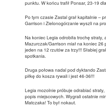
punktu. W końcu trafił Ponsar, 23-19 dl
Po tym czasie Zastal grał kapitalnie – p
Garrison i Zielonogórzanie wyszli na p
Na koniec Legia odrobiła trochę straty,
Mazurczak/Garrison miał na koniec 26 pu
jeden na 12 rzutów za trzy!!! Słabiej g
spotkania.
Druga połowa nadal pod dyktando Zast
piłkę do kosza rywali i jest 46-36!!!
Legia mozolnie próbuje odrabiać straty,
popis miejscowych. Wygrali ostatnie min
Matczaka! To był nokaut.