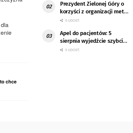
Prezydent Zielonej Góry o
korzyści z organizacji mety
Tour de Pologne
0 UDOST.
 dla
żenie
Apel do pacjentów: 5
sierpnia wyjedźcie szybciej
z domów
0 UDOST.
to chce