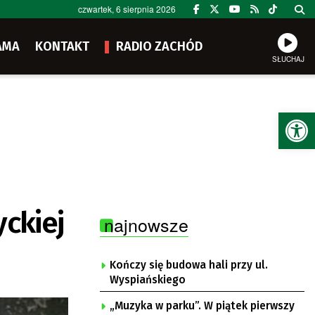
czwartek, 6 sierpnia 2026
AMA
KONTAKT
RADIO ZACHÓD
SŁUCHAJ
Ot
yckiej
najnowsze
Kończy się budowa hali przy ul.
Wyspiańskiego
„Muzyka w parku”. W piątek pierwszy