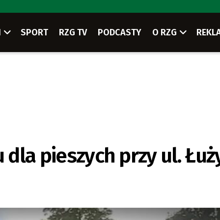
I
SPORT
RZG TV
PODCASTY
O RZG
REKL
 dla pieszych przy ul. Łuż