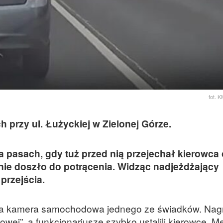
fot. 
h przy ul. Łużyckiej w Zielonej Górze.
a pasach, gdy tuż przed nią przejechał kierowca
e nie doszło do potrącenia. Widząc nadjeżdżający
przejścia.
ła kamera samochodowa jednego ze świadków. Nagra
gowej”, a funkcjonariusze szybko ustalili kierowcę. 