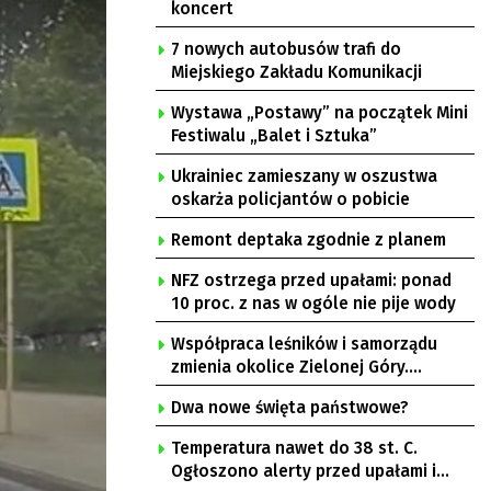
koncert
7 nowych autobusów trafi do
Miejskiego Zakładu Komunikacji
Wystawa „Postawy” na początek Mini
Festiwalu „Balet i Sztuka”
Ukrainiec zamieszany w oszustwa
oskarża policjantów o pobicie
Remont deptaka zgodnie z planem
NFZ ostrzega przed upałami: ponad
10 proc. z nas w ogóle nie pije wody
Współpraca leśników i samorządu
zmienia okolice Zielonej Góry.
Powstają nowe ścieżki rowerowe
Dwa nowe święta państwowe?
Temperatura nawet do 38 st. C.
Ogłoszono alerty przed upałami i