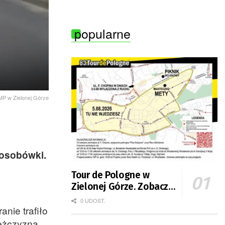
burzami
popularne
KMP w Zielonej Górze
 osobówki.
Tour de Pologne w
Zielonej Górze. Zobacz
zmiany w organizacji
0 UDOST.
nie trafiło
ruchu
Mężczyzna