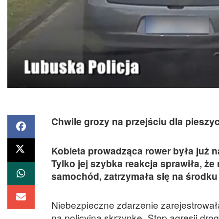
Chwile grozy na przejściu dla pieszyc
Kobieta prowadząca rower była już n
Tylko jej szybka reakcja sprawiła, ż
samochód, zatrzymała się na środku 
Niebezpieczne zdarzenie zarejestrowa
na policyjną skrzynkę „Stop agresji dro