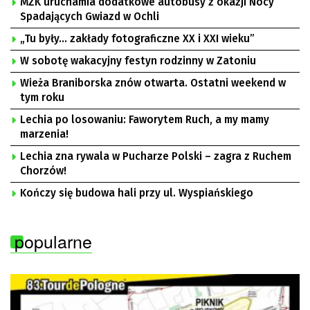
MZK uruchamia dodatkowe autobusy z okazji Nocy
Spadających Gwiazd w Ochli
„Tu były… zakłady fotograficzne XX i XXI wieku”
W sobotę wakacyjny festyn rodzinny w Zatoniu
Wieża Braniborska znów otwarta. Ostatni weekend w
tym roku
Lechia po losowaniu: Faworytem Ruch, a my mamy
marzenia!
Lechia zna rywala w Pucharze Polski – zagra z Ruchem
Chorzów!
Kończy się budowa hali przy ul. Wyspiańskiego
popularne