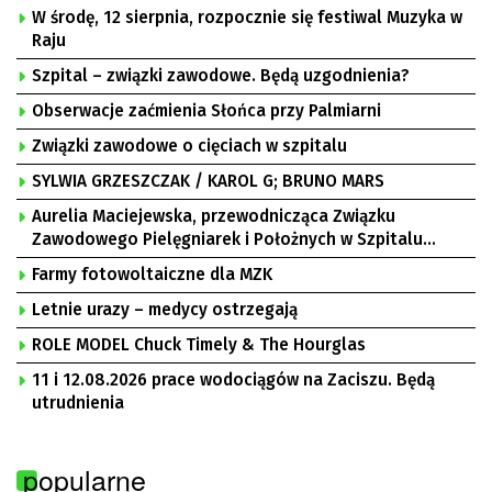
W środę, 12 sierpnia, rozpocznie się festiwal Muzyka w
Raju
Szpital – związki zawodowe. Będą uzgodnienia?
Obserwacje zaćmienia Słońca przy Palmiarni
Związki zawodowe o cięciach w szpitalu
SYLWIA GRZESZCZAK / KAROL G; BRUNO MARS
Aurelia Maciejewska, przewodnicząca Związku
Zawodowego Pielęgniarek i Położnych w Szpitalu
Uniwersyteckim w Zielonej Górze, Bogusław
Farmy fotowoltaiczne dla MZK
Motowidełko, przewodniczący Zarządu Regionu NSZZ
„Solidarność” Zielona Góra
Letnie urazy – medycy ostrzegają
ROLE MODEL Chuck Timely & The Hourglas
11 i 12.08.2026 prace wodociągów na Zaciszu. Będą
utrudnienia
popularne