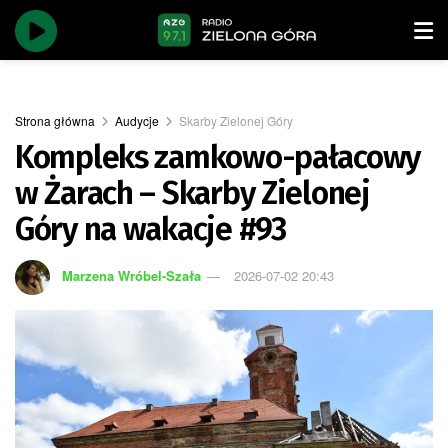
Strona główna
Audycje
Skarby Zielonej Góry
Kompleks zamkowo-pałacowy
w Żarach – Skarby Zielonej
Góry na wakacje #93
Marzena Wróbel-Szała
2026-07-02 20:43