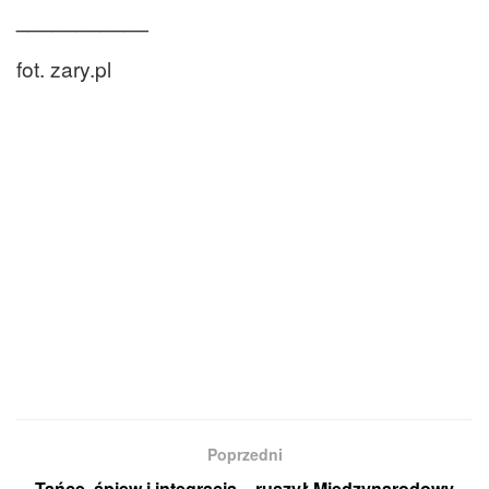
___________
fot. zary.pl
Poprzedni
Tańce, śpiew i integracja – ruszył Międzynarodowy