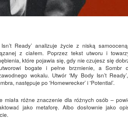
sn’t Ready’ analizuje życie z niską samooceną 
ązanej z ciałem. Poprzez tekst utworu i towar
ębienia, które pojawia się, gdy nie czujesz się dob
 utworowi bogate i pełne brzmienie, a Sombr 
zawodnego wokalu. Utwór 'My Body Isn’t Ready’,
ra, następuje po 'Homewrecker’ i 'Potential’.
e miała różne znaczenie dla różnych osób – powie
aktować jako metaforę. Albo dosłownie jako opi
cie.