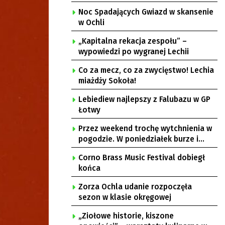
Noc Spadających Gwiazd w skansenie
w Ochli
„Kapitalna rekacja zespołu” –
wypowiedzi po wygranej Lechii
Co za mecz, co za zwycięstwo! Lechia
miażdży Sokoła!
Lebiediew najlepszy z Falubazu w GP
Łotwy
Przez weekend trochę wytchnienia w
pogodzie. W poniedziałek burze i
upał
Corno Brass Music Festival dobiegł
końca
Zorza Ochla udanie rozpoczęła
sezon w klasie okręgowej
„Ziołowe historie, kiszone