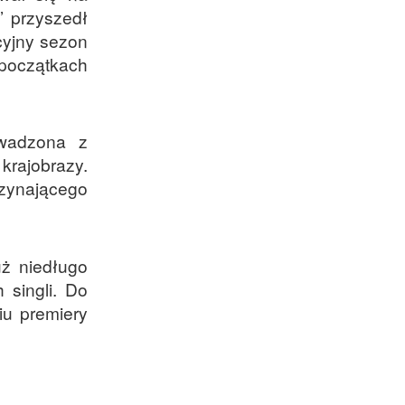
’ przyszedł
cyjny sezon
 początkach
owadzona z
krajobrazy.
oczynającego
uż niedługo
 singli. Do
iu premiery