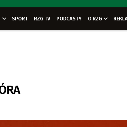
I
SPORT
RZG TV
PODCASTY
O RZG
REKL
GÓRA