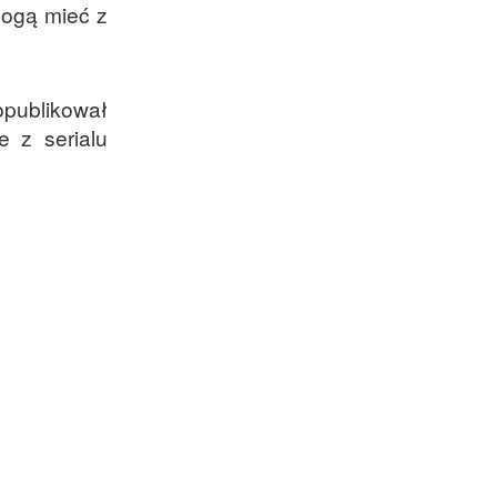
mogą mieć z
opublikował
e z serialu