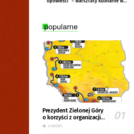
opowieści” – warsztaty kulinarne w
Krępie
popularne
Prezydent Zielonej Góry
o korzyści z organizacji
mety Tour de Pologne
0 UDOST.