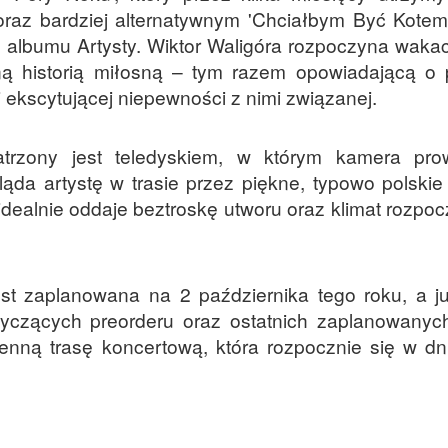
 oraz bardziej alternatywnym 'Chciałbym Być Kotem
 albumu Artysty. Wiktor Waligóra rozpoczyna waka
ejną historią miłosną – tym razem opowiadającą o
i ekscytującej niepewności z nimi związanej.
patrzony jest teledyskiem, w którym kamera pr
ąda artystę w trasie przez piękne, typowo polskie 
a idealnie oddaje beztroskę utworu oraz klimat rozp
 jest zaplanowana na 2 października tego roku, a j
tyczących preorderu oraz ostatnich zaplanowanych
sienną trasę koncertową, która rozpocznie się w dn