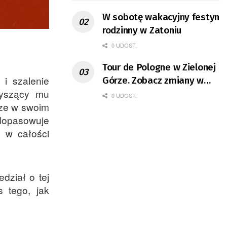
W sobotę wakacyjny festyn
rodzinny w Zatoniu
0 UDOST.
Tour de Pologne w Zielonej
i szalenie
Górze. Zobacz zmiany w
zyszący mu
organizacji ruchu
0 UDOST.
rze w swoim
dopasowuje
 w całości
dział o tej
s tego, jak