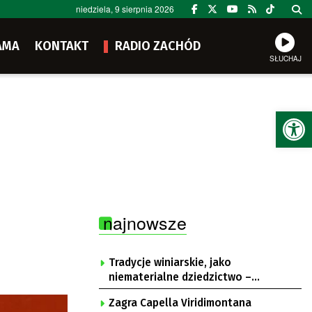
niedziela, 9 sierpnia 2026
AMA
KONTAKT
RADIO ZACHÓD
SŁUCHAJ
Ot
najnowsze
Tradycje winiarskie, jako
niematerialne dziedzictwo –
konsultacje i projekt
Zagra Capella Viridimontana