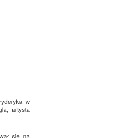
ryderyka w
la, artysta
ywał się na