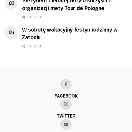
Prezydent Zielonej Góry o korzyści z
organizacji mety Tour de Pologne
0 UDOST.
W sobotę wakacyjny festyn rodzinny w
Zatoniu
0 UDOST.
FACEBOOK
TWITTER