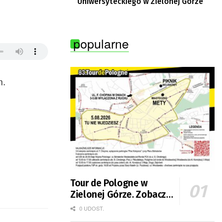
Uniwersyteckiego w Zielonej Górze
popularne
m.
Tour de Pologne w
Zielonej Górze. Zobacz
zmiany w organizacji
0 UDOST.
ruchu