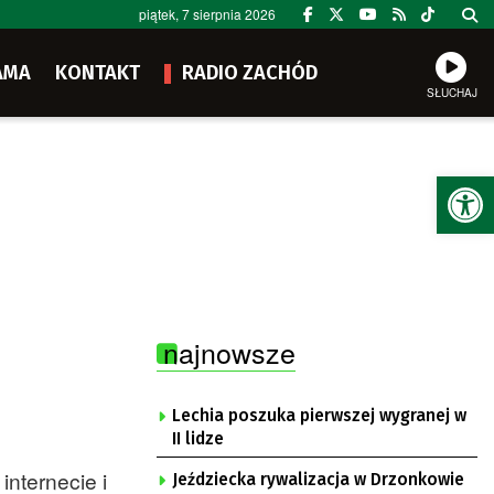
piątek, 7 sierpnia 2026
AMA
KONTAKT
RADIO ZACHÓD
SŁUCHAJ
Ot
najnowsze
Lechia poszuka pierwszej wygranej w
II lidze
nternecie i
Jeździecka rywalizacja w Drzonkowie