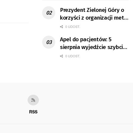
Prezydent Zielonej Góry o
korzyści z organizacji mety
Tour de Pologne
0 UDOST.
Apel do pacjentów: 5
sierpnia wyjedźcie szybciej
z domów
0 UDOST.
RSS