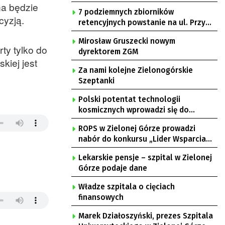
na będzie
7 podziemnych zbiorników
cyzją.
retencyjnych powstanie na ul. Przy
Gazowni
Mirosław Gruszecki nowym
ty tylko do
dyrektorem ZGM
kiej jest
Za nami kolejne Zielonogórskie
Szeptanki
Polski potentat technologii
kosmicznych wprowadzi się do
Zielonej Góry
ROPS w Zielonej Górze prowadzi
nabór do konkursu „Lider Wsparcia
Seniora”
Lekarskie pensje – szpital w Zielonej
Górze podaje dane
Władze szpitala o cięciach
finansowych
Marek Działoszyński, prezes Szpitala