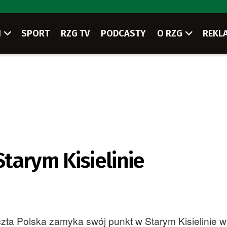
I
SPORT
RZG TV
PODCASTY
O RZG
REKL
tarym Kisielinie
a Polska zamyka swój punkt w Starym Kisielinie w i