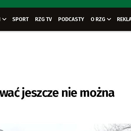
I
SPORT
RZG TV
PODCASTY
O RZG
REKL
ować jeszcze nie można