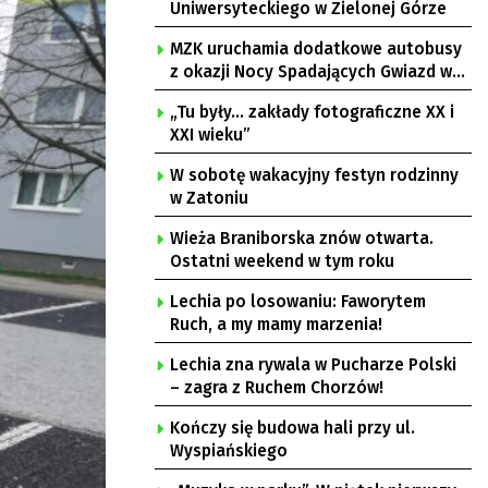
Uniwersyteckiego w Zielonej Górze
MZK uruchamia dodatkowe autobusy
z okazji Nocy Spadających Gwiazd w
Ochli
„Tu były… zakłady fotograficzne XX i
XXI wieku”
W sobotę wakacyjny festyn rodzinny
w Zatoniu
Wieża Braniborska znów otwarta.
Ostatni weekend w tym roku
Lechia po losowaniu: Faworytem
Ruch, a my mamy marzenia!
Lechia zna rywala w Pucharze Polski
– zagra z Ruchem Chorzów!
Kończy się budowa hali przy ul.
Wyspiańskiego