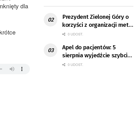
ruchu
mknięty dla
Prezydent Zielonej Góry o
korzyści z organizacji mety
krótce
Tour de Pologne
0 UDOST.
Apel do pacjentów: 5
sierpnia wyjedźcie szybciej
z domów
0 UDOST.