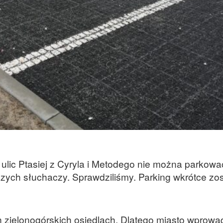
lic Ptasiej z Cyryla i Metodego nie można parkowa
szych słuchaczy. Sprawdziliśmy. Parking wkrótce zo
 zielonogórskich osiedlach. Dlatego miasto wprowa