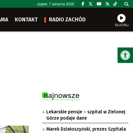
piątek, 7 sierpnia 2026
AMA
KONTAKT
RADIO ZACHÓD
SŁUCHAJ
Ot
najnowsze
Lekarskie pensje – szpital w Zielonej
Górze podaje dane
Marek Działoszyński, prezes Szpitala