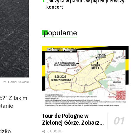
„Muzyka w parku”. W piątek pierwszy
koncert
popularne
fot. Daniel Sawicki
ć?” Z takim
stanie
Tour de Pologne w
Zielonej Górze. Zobacz
zmiany w organizacji
dziło
0 UDOST.