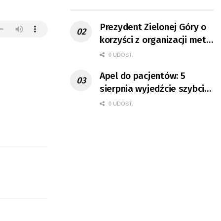
ruchu
Prezydent Zielonej Góry o
korzyści z organizacji mety
Tour de Pologne
0 UDOST.
Apel do pacjentów: 5
sierpnia wyjedźcie szybciej
z domów
0 UDOST.