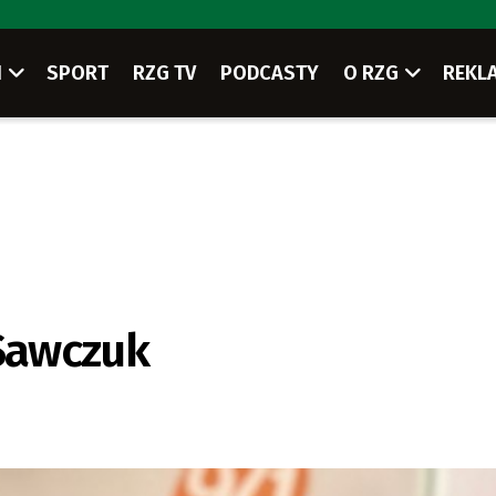
I
SPORT
RZG TV
PODCASTY
O RZG
REKL
Sawczuk