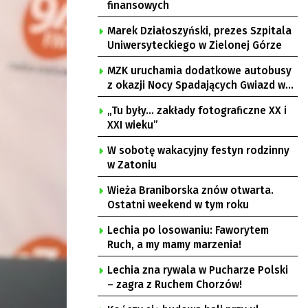
finansowych
Marek Działoszyński, prezes Szpitala
Uniwersyteckiego w Zielonej Górze
MZK uruchamia dodatkowe autobusy
z okazji Nocy Spadających Gwiazd w
Ochli
„Tu były… zakłady fotograficzne XX i
XXI wieku”
W sobotę wakacyjny festyn rodzinny
w Zatoniu
Wieża Braniborska znów otwarta.
Ostatni weekend w tym roku
Lechia po losowaniu: Faworytem
Ruch, a my mamy marzenia!
Lechia zna rywala w Pucharze Polski
– zagra z Ruchem Chorzów!