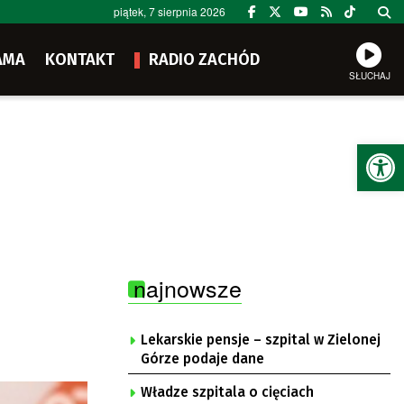
piątek, 7 sierpnia 2026
AMA
KONTAKT
RADIO ZACHÓD
SŁUCHAJ
Ot
najnowsze
Lekarskie pensje – szpital w Zielonej
Górze podaje dane
Władze szpitala o cięciach