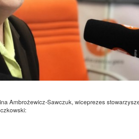
nina Ambrożewicz-Sawczuk, wiceprezes stowarzysz
yczkowski: