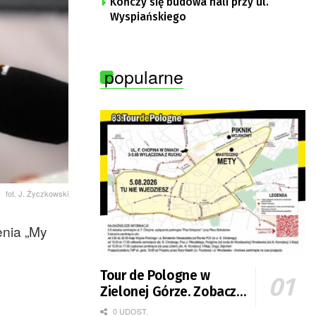
Kończy się budowa hali przy ul.
Wyspiańskiego
popularne
fot. J. Życzkowski
enia „My
Tour de Pologne w
Zielonej Górze. Zobacz
zmiany w organizacji
0 UDOST.