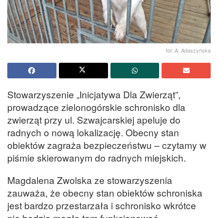
fot .A. Adaszyńska
Stowarzyszenie „Inicjatywa Dla Zwierząt”,
prowadzące zielonogórskie schronisko dla
zwierząt przy ul. Szwajcarskiej apeluje do
radnych o nową lokalizację. Obecny stan
obiektów zagraża bezpieczeństwu – czytamy w
piśmie skierowanym do radnych miejskich.
Magdalena Zwolska ze stowarzyszenia
zauważa, że obecny stan obiektów schroniska
jest bardzo przestarzała i schronisko wkrótce
nie będzie mogło tam funkcjonować.