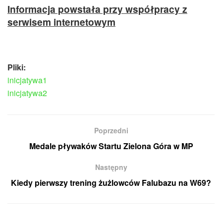
Informacja powstała przy współpracy z
serwisem internetowym
Pliki:
inicjatywa1
inicjatywa2
Poprzedni
Medale pływaków Startu Zielona Góra w MP
Następny
Kiedy pierwszy trening żużlowców Falubazu na W69?