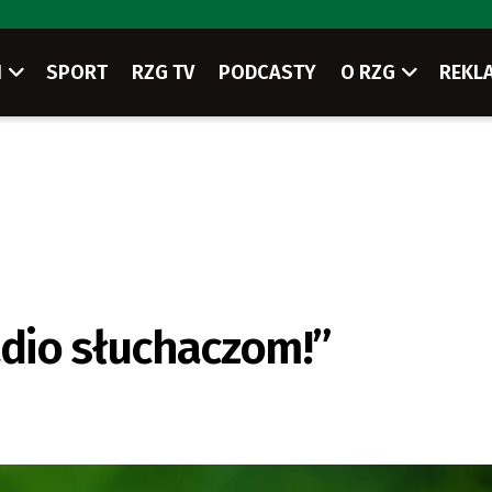
I
SPORT
RZG TV
PODCASTY
O RZG
REKL
dio słuchaczom!”