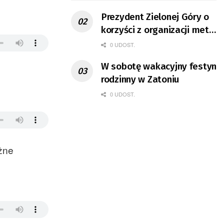
Prezydent Zielonej Góry o
korzyści z organizacji mety
Tour de Pologne
0 UDOST.
W sobotę wakacyjny festyn
rodzinny w Zatoniu
0 UDOST.
żne