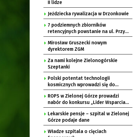
II lidze
Jeździecka rywalizacja w Drzonkowie
7 podziemnych zbiorników
retencyjnych powstanie na ul. Przy
Gazowni
Mirosław Gruszecki nowym
dyrektorem ZGM
Za nami kolejne Zielonogórskie
Szeptanki
Polski potentat technologii
kosmicznych wprowadzi się do
Zielonej Góry
ROPS w Zielonej Górze prowadzi
nabór do konkursu „Lider Wsparcia
Seniora”
Lekarskie pensje – szpital w Zielonej
Górze podaje dane
Władze szpitala o cięciach