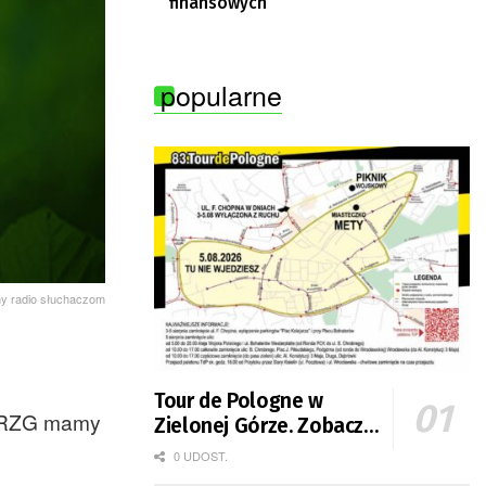
finansowych
popularne
y radio słuchaczom
Tour de Pologne w
w RZG mamy
Zielonej Górze. Zobacz
zmiany w organizacji
0 UDOST.
ruchu