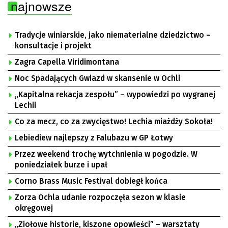
najnowsze
Tradycje winiarskie, jako niematerialne dziedzictwo –
konsultacje i projekt
Zagra Capella Viridimontana
Noc Spadających Gwiazd w skansenie w Ochli
„Kapitalna rekacja zespołu” – wypowiedzi po wygranej
Lechii
Co za mecz, co za zwycięstwo! Lechia miażdży Sokoła!
Lebiediew najlepszy z Falubazu w GP Łotwy
Przez weekend trochę wytchnienia w pogodzie. W
poniedziałek burze i upał
Corno Brass Music Festival dobiegł końca
Zorza Ochla udanie rozpoczęła sezon w klasie
okręgowej
„Ziołowe historie, kiszone opowieści” – warsztaty