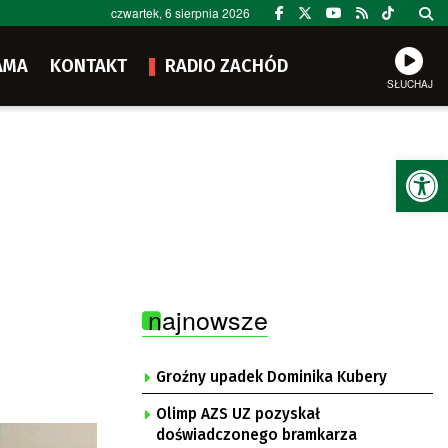
czwartek, 6 sierpnia 2026
AMA
KONTAKT
RADIO ZACHÓD
SŁUCHAJ
Ot
najnowsze
Groźny upadek Dominika Kubery
Olimp AZS UZ pozyskał
doświadczonego bramkarza