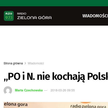
WIADOMOŚC
Strona główna
Wiadomości
„PO i N. nie kochają Pols
Marta Czechowska
2018-03-26 09:55