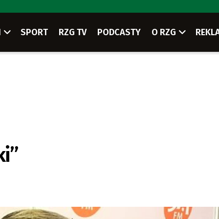
I
SPORT
RZG TV
PODCASTY
O RZG
REKL
ki”