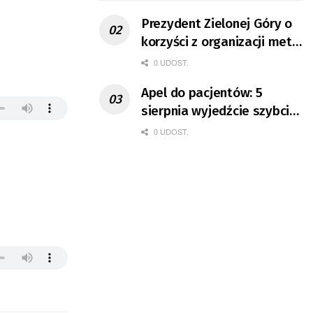
Prezydent Zielonej Góry o
korzyści z organizacji mety
Tour de Pologne
0 UDOST.
Apel do pacjentów: 5
sierpnia wyjedźcie szybciej
z domów
0 UDOST.