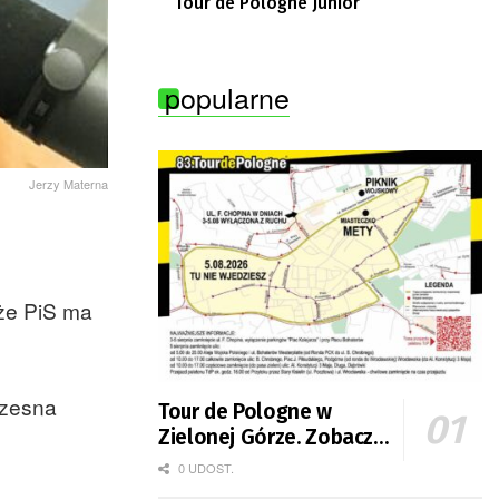
Tour de Pologne Junior
popularne
Jerzy Materna
że PiS ma
czesna
Tour de Pologne w
Zielonej Górze. Zobacz
zmiany w organizacji
0 UDOST.
ruchu