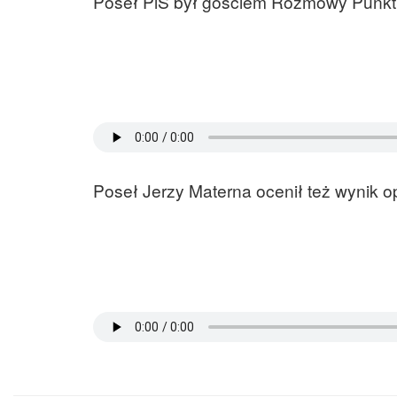
Poseł PiS był gościem Rozmowy Punkt
Poseł Jerzy Materna ocenił też wynik op