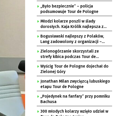
„Było bezpiecznie” – policja
podsumowuje Tour de Pologne
Młodzi kolarze poszli w ślady
dorosłych. Kaja Królik najlepsza z
Lubuszanek w Tour de Pologne Junior
Bogusławski najlepszy z Polaków,
Lang zadowolony z organizacji –
komentarze po 3. etapie Tour de
Zielonogórzanie skorzystali ze
Pologne
strefy kibica podczas Tour de
Pologne
Wyścig Tour de Pologne dojechał do
Zielonej Góry
Jonathan Milan zwycięzcą lubuskiego
etapu Tour de Pologne
„Pojedynek na fanfary” przy pomniku
Bachusa
300 młodych kolarzy wzięło udział w