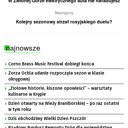
W Zielonej Górze elektrycznego auta nie naładujesz
Następny
Kolejny sezonowy strzał rosyjskiego duetu?
najnowsze
Corno Brass Music Festival dobiegł końca
Zorza Ochla udanie rozpoczęła sezon w klasie
okręgowej
„Ziołowe historie, kiszone opowieści” – warsztaty
kulinarne w Krępie
Dzień otwarty na Wieży Braniborskiej – po raz ostatni
w tym roku
Dziś obchodzimy Wielki Dzień Pszczół
Rządowy Fundusz Remontu Dróg dla województwa