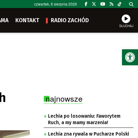
czwartek, 6 sierpnia 2026
AMA
KONTAKT
RADIO ZACHÓD
SŁUCHAJ
Ot
ch
najnowsze
Lechia po losowaniu: Faworytem
Ruch, a my mamy marzenia!
Lechia zna rywala w Pucharze Polski