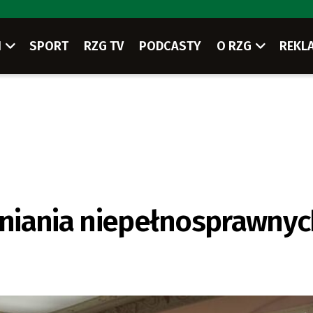
I
SPORT
RZG TV
PODCASTY
O RZG
REKL
udniania niepełnosprawny