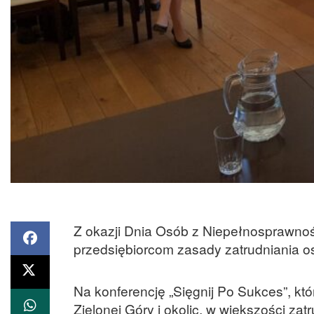
Z okazji Dnia Osób z Niepełnosprawno
przedsiębiorcom zasady zatrudniania o
Na konferencję „Sięgnij Po Sukces”, kt
Zielonej Góry i okolic, w większości za