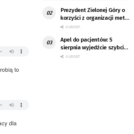
Prezydent Zielonej Góry o
korzyści z organizacji mety
Tour de Pologne
0 UDOST.
Apel do pacjentów: 5
sierpnia wyjedźcie szybciej
z domów
0 UDOST.
robią to
acy dla