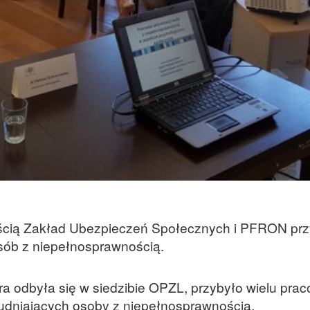
ścią Zakład Ubezpieczeń Społecznych i PFRON przy
sób z niepełnosprawnością.
óra odbyła się w siedzibie OPZL, przybyło wielu pr
trudniających osoby z niepełnosprawnością.