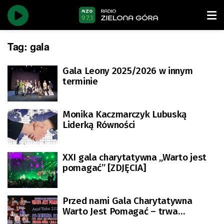
Tag:
gala
Gala Leony 2025/2026 w innym
terminie
Monika Kaczmarczyk Lubuską
Liderką Równości
XXI gala charytatywna „Warto jest
pomagać” [ZDJĘCIA]
Przed nami Gala Charytatywna
Warto Jest Pomagać – trwa
dystrybucja cegiełek