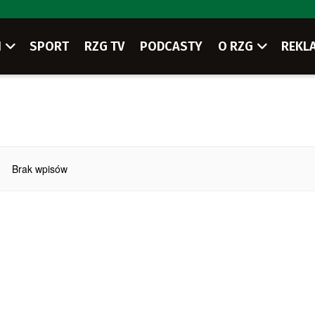
I
SPORT
RZG TV
PODCASTY
O RZG
REKL
Brak wpisów