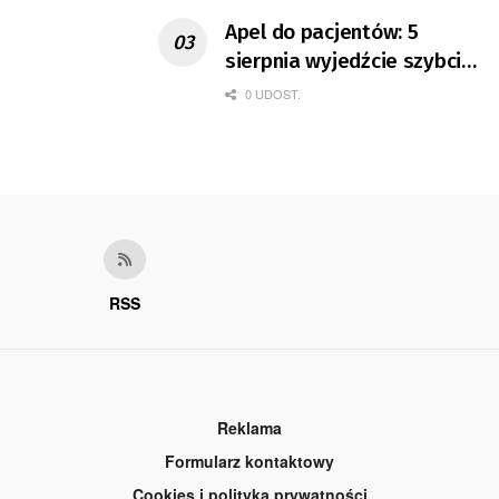
Apel do pacjentów: 5
sierpnia wyjedźcie szybciej
z domów
0 UDOST.
RSS
Reklama
Formularz kontaktowy
Cookies i polityka prywatności