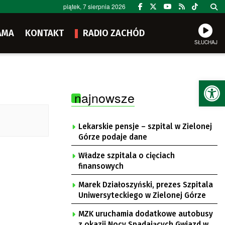
piątek, 7 sierpnia 2026
AMA
KONTAKT
RADIO ZACHÓD
SŁUCHAJ
Ot
najnowsze
Lekarskie pensje – szpital w Zielonej
Górze podaje dane
Władze szpitala o cięciach
finansowych
Marek Działoszyński, prezes Szpitala
Uniwersyteckiego w Zielonej Górze
MZK uruchamia dodatkowe autobusy
z okazji Nocy Spadających Gwiazd w