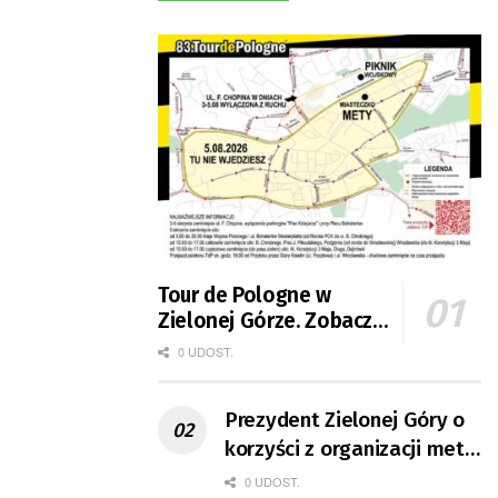
Tour de Pologne w
Zielonej Górze. Zobacz
zmiany w organizacji
0 UDOST.
ruchu
Prezydent Zielonej Góry o
korzyści z organizacji mety
Tour de Pologne
0 UDOST.