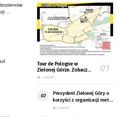
udzoziemców
ji ...
cił
Tour de Pologne w
Zielonej Górze. Zobacz
zmiany w organizacji
0 UDOST.
ruchu
Prezydent Zielonej Góry o
korzyści z organizacji mety
Tour de Pologne
0 UDOST.