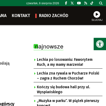
czwartek, 6 sierpnia 2026
AMA
KONTAKT
RADIO ZACHÓD
SŁUCHAJ
Ot
najnowsze
Lechia po losowaniu: Faworytem
eślają
Ruch, a my mamy marzenia!
Lechia zna rywala w Pucharze Polski
– zagra z Ruchem Chorzów!
Kończy się budowa hali przy ul.
Wyspiańskiego
„Muzyka w parku”. W piątek pierwszy
nogórscy
koncert