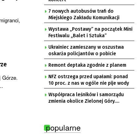
7 nowych autobusów trafi do
Miejskiego Zakładu Komunikacji
migranci,
Wystawa „Postawy” na początek Mini
Festiwalu „Balet i Sztuka”
Ukrainiec zamieszany w oszustwa
oskarża policjantów o pobicie
rze
Remont deptaka zgodnie z planem
j Górze.
NFZ ostrzega przed upałami: ponad
10 proc. z nas w ogóle nie pije wody
..
Współpraca leśników i samorządu
zmienia okolice Zielonej Góry.
Powstają nowe ścieżki rowerowe
popularne