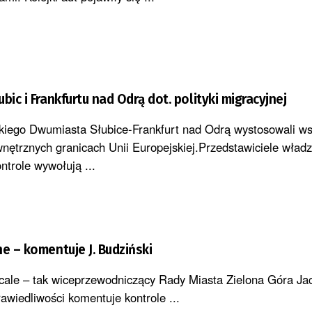
bic i Frankfurtu nad Odrą dot. polityki migracyjnej
iego Dwumiasta Słubice-Frankfurt nad Odrą wystosowali ws
nętrznych granicach Unii Europejskiej.Przedstawiciele wład
trole wywołują ...
e – komentuje J. Budziński
wcale – tak wiceprzewodniczący Rady Miasta Zielona Góra Ja
awiedliwości komentuje kontrole ...