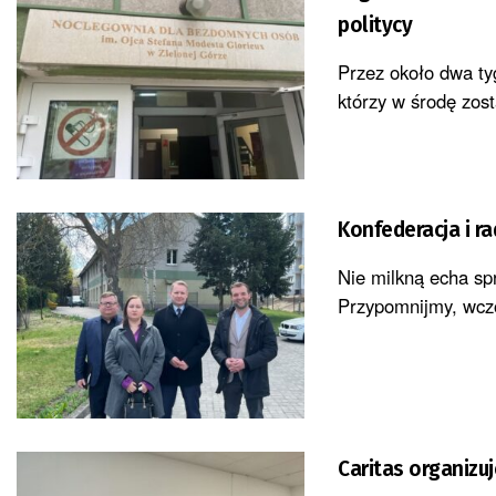
politycy
Przez około dwa ty
którzy w środę zost
Konfederacja i r
Nie milkną echa sp
Przypomnijmy, wczor
Caritas organizu