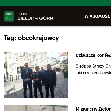
WIADOMOŚC
Tag:
obcokrajowcy
Działacze Konfede
Siedziba Straży Gra
lubuscy przedstawic
Migranci w Zielo