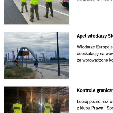
Apel włodarzy Słu
Włodarze Europejsk
deeskalację na wew
że wprowadzone kon
Kontrole graniczn
Lepiej późno, niż 
z klubu Prawa i Spr