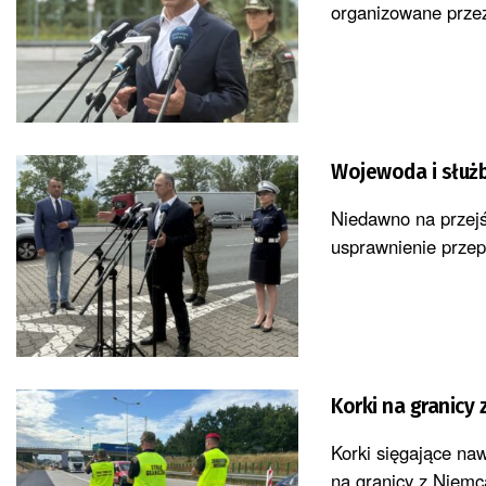
organizowane przez
Wojewoda i służb
Niedawno na przej
usprawnienie przep
Korki na granicy
Korki sięgające na
na granicy z Niemca