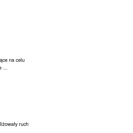
ące na celu
 ...
liżowały ruch