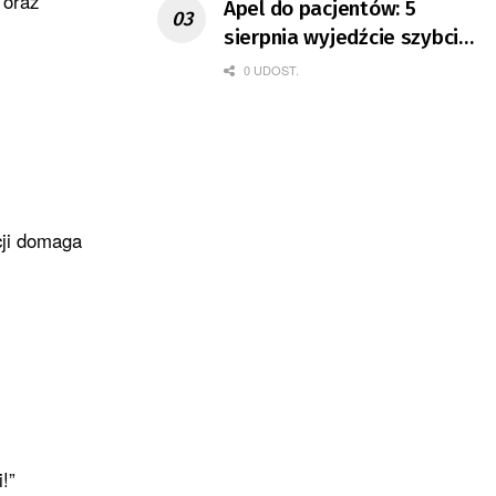
 oraz
Apel do pacjentów: 5
sierpnia wyjedźcie szybciej
z domów
0 UDOST.
acji domaga
!”