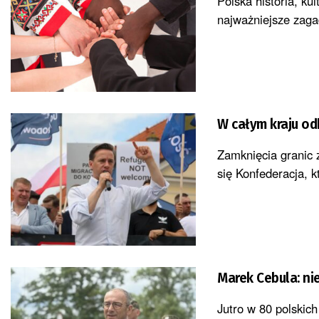
Polska historia, ku
najważniejsze zagad
W całym kraju od
Zamknięcia granic z
się Konfederacja, k
Marek Cebula: ni
Jutro w 80 polskich