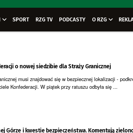
I
SPORT
RZG TV
PODCASTY
O RZG
REKL
racji o nowej siedzibie dla Straży Granicznej
nicznej musi znajdować się w bezpiecznej lokalizacji - podkr
iele Konfederacji. W piątek przy ratuszu odbyła się ...
nej Górze i kwestie bezpieczeństwa. Komentują zielo