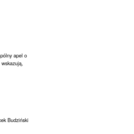
pólny apel o
z wskazują,
cek Budziński