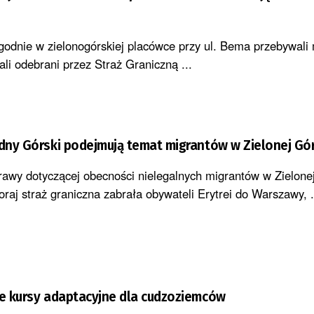
godnie w zielonogórskiej placówce przy ul. Bema przebywali 
ali odebrani przez Straż Graniczną ...
adny Górski podejmują temat migrantów w Zielonej Gó
rawy dotyczącej obecności nielegalnych migrantów w Zielone
aj straż graniczna zabrała obywateli Erytrei do Warszawy, .
je kursy adaptacyjne dla cudzoziemców