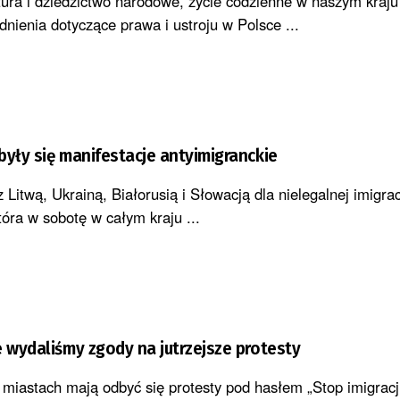
ltura i dziedzictwo narodowe, życie codzienne w naszym kraju
nienia dotyczące prawa i ustroju w Polsce ...
były się manifestacje antyimigranckie
 Litwą, Ukrainą, Białorusią i Słowacją dla nielegalnej imigr
tóra w sobotę w całym kraju ...
e wydaliśmy zgody na jutrzejsze protesty
 miastach mają odbyć się protesty pod hasłem „Stop imigracji