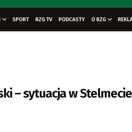
I
SPORT
RZG TV
PODCASTY
O RZG
REKL
ński – sytuacja w Stelmeci