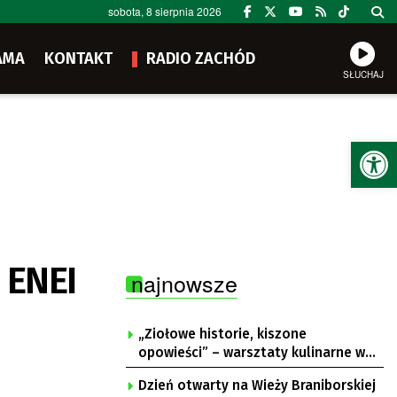
sobota, 8 sierpnia 2026
AMA
KONTAKT
RADIO ZACHÓD
SŁUCHAJ
Ot
e ENEI
najnowsze
„Ziołowe historie, kiszone
opowieści” – warsztaty kulinarne w
Krępie
Dzień otwarty na Wieży Braniborskiej