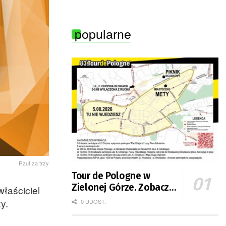
Zielonej Góry
popularne
Rzut za trzy
Tour de Pologne w
Zielonej Górze. Zobacz
łaściciel
zmiany w organizacji
y.
0 UDOST.
ruchu