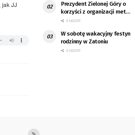
 jak JJ
Prezydent Zielonej Góry o
korzyści z organizacji mety
Tour de Pologne
0 UDOST.
W sobotę wakacyjny festyn
rodzinny w Zatoniu
0 UDOST.