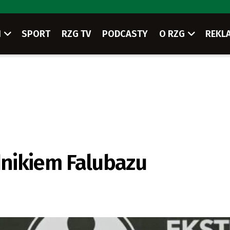
I
SPORT
RZG TV
PODCASTY
O RZG
REKL
nikiem Falubazu