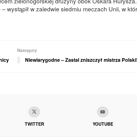
cem zielonogórskiej drużyny obok Oskara Hurysza
 – wystąpił w zaledwie siedmiu meczach Unii, w któ
Następny
nicy
Niewiarygodne – Zastal zniszczył mistrza Polski
TWITTER
YOUTUBE