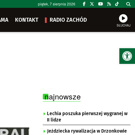
piątek, 7 sierpnia 2026
AMA
KONTAKT
RADIO ZACHÓD
SŁUCHAJ
Ot
najnowsze
Lechia poszuka pierwszej wygranej w
II lidze
Jeździecka rywalizacja w Drzonkowie