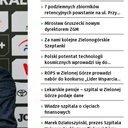
7 podziemnych zbiorników
retencyjnych powstanie na ul. Przy
Gazowni
Mirosław Gruszecki nowym
dyrektorem ZGM
Za nami kolejne Zielonogórskie
Szeptanki
Polski potentat technologii
kosmicznych wprowadzi się do
Zielonej Góry
ROPS w Zielonej Górze prowadzi
nabór do konkursu „Lider Wsparcia
Seniora”
Lekarskie pensje – szpital w Zielonej
Górze podaje dane
Władze szpitala o cięciach
finansowych
Marek Działoszyński, prezes Szpitala