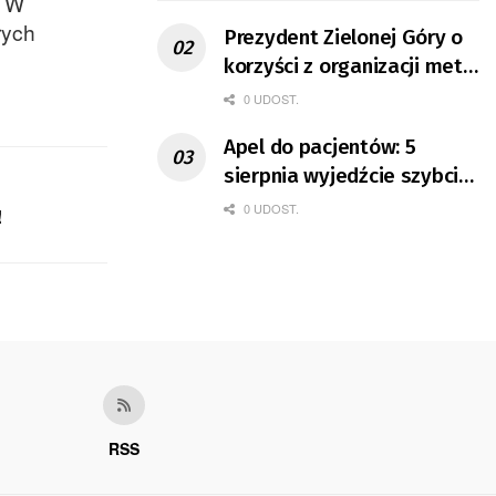
. W
rych
Prezydent Zielonej Góry o
korzyści z organizacji mety
Tour de Pologne
0 UDOST.
Apel do pacjentów: 5
sierpnia wyjedźcie szybciej
z domów
0 UDOST.
!
RSS