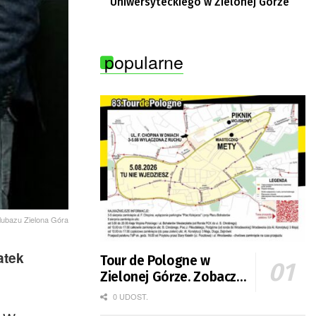
Uniwersyteckiego w Zielonej Górze
popularne
alubazu Zielona Góra
atek
Tour de Pologne w
Zielonej Górze. Zobacz
zmiany w organizacji
0 UDOST.
ruchu