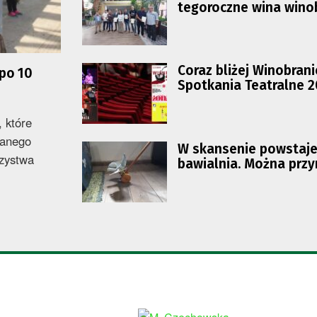
tegoroczne wina wino
Coraz bliżej Winobran
 po 10
Spotkania Teatralne 
, które
wanego
W skansenie powstaj
rzystwa
bawialnia. Można przy
zabawki