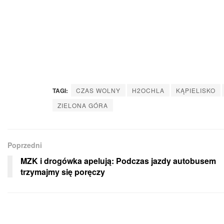
TAGI:
CZAS WOLNY
H2OCHLA
KĄPIELISKO
ZIELONA GÓRA
Poprzedni
MZK i drogówka apelują: Podczas jazdy autobusem
trzymajmy się poręczy