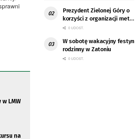
sprawni
Prezydent Zielonej Góry o
korzyści z organizacji mety
Tour de Pologne
0 UDOST.
W sobotę wakacyjny festyn
rodzinny w Zatoniu
0 UDOST.
w w LMW
ursu na