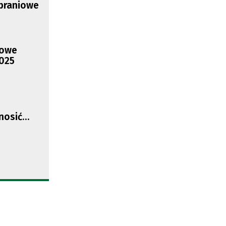
braniowe
iowe
2025
e
nosić