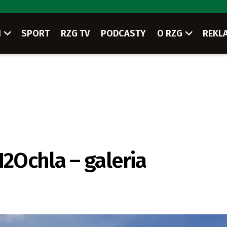
I
SPORT
RZG TV
PODCASTY
O RZG
REKL
H2Ochla – galeria