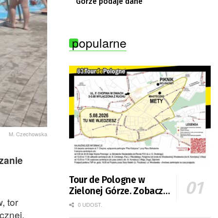
Górze podaje dane
popularne
M. Czechowska
zanie
Tour de Pologne w
Zielonej Górze. Zobacz
, tor
zmiany w organizacji
0 UDOST.
ęcznej.
ruchu