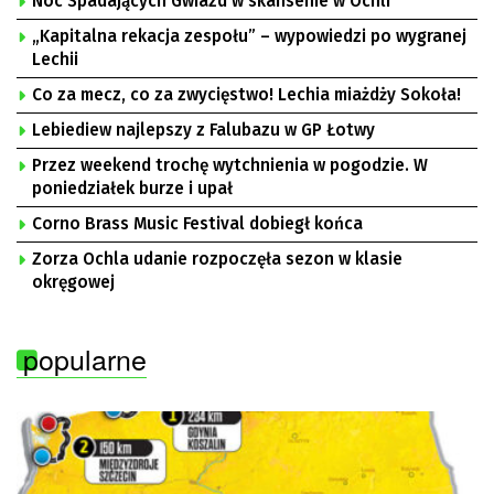
Noc Spadających Gwiazd w skansenie w Ochli
„Kapitalna rekacja zespołu” – wypowiedzi po wygranej
Lechii
Co za mecz, co za zwycięstwo! Lechia miażdży Sokoła!
Lebiediew najlepszy z Falubazu w GP Łotwy
Przez weekend trochę wytchnienia w pogodzie. W
poniedziałek burze i upał
Corno Brass Music Festival dobiegł końca
Zorza Ochla udanie rozpoczęła sezon w klasie
okręgowej
popularne