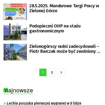
28.5.2025. Mundurowe Targi Pracy w
Zielonej Górze
Podopieczni OHP na stażu
gastronomicznym
Zielonogórscy radni zadecydowali –
Piotr Barczak może być zwolniony z
komendy OHP
1
2
najnowsze
Lechia poszuka pierwszej wygranej w II lidze