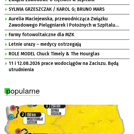
SYLWIA GRZESZCZAK / KAROL G; BRUNO MARS
Aurelia Maciejewska, przewodnicząca Związku
Zawodowego Pielęgniarek i Położnych w Szpitalu
Uniwersyteckim w Zielonej Górze, Bogusław
Farmy fotowoltaiczne dla MZK
Motowidełko, przewodniczący Zarządu Regionu NSZZ
„Solidarność” Zielona Góra
Letnie urazy – medycy ostrzegają
ROLE MODEL Chuck Timely & The Hourglas
11 i 12.08.2026 prace wodociągów na Zaciszu. Będą
utrudnienia
popularne