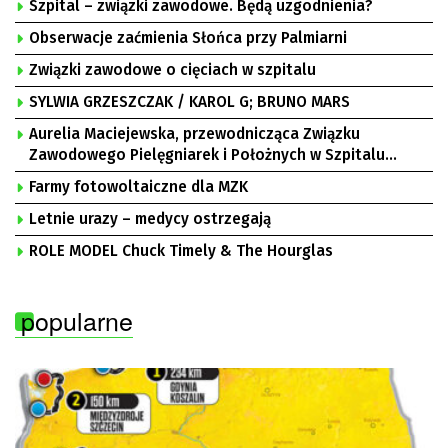
Szpital – związki zawodowe. Będą uzgodnienia?
Obserwacje zaćmienia Słońca przy Palmiarni
Związki zawodowe o cięciach w szpitalu
SYLWIA GRZESZCZAK / KAROL G; BRUNO MARS
Aurelia Maciejewska, przewodnicząca Związku
Zawodowego Pielęgniarek i Położnych w Szpitalu
Uniwersyteckim w Zielonej Górze, Bogusław
Farmy fotowoltaiczne dla MZK
Motowidełko, przewodniczący Zarządu Regionu NSZZ
„Solidarność” Zielona Góra
Letnie urazy – medycy ostrzegają
ROLE MODEL Chuck Timely & The Hourglas
popularne