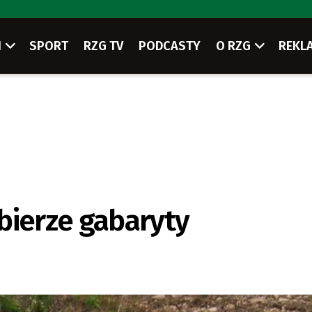
I
SPORT
RZG TV
PODCASTY
O RZG
REKL
bierze gabaryty