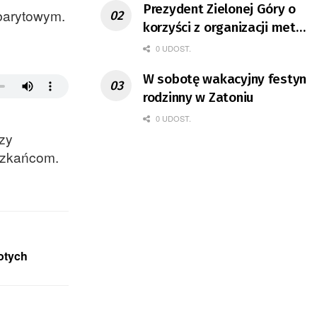
Prezydent Zielonej Góry o
abarytowym.
korzyści z organizacji mety
Tour de Pologne
0 UDOST.
W sobotę wakacyjny festyn
rodzinny w Zatoniu
0 UDOST.
zy
eszkańcom.
łotych