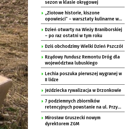
sezon w klasie okręgowej
„Ziołowe historie, kiszone
opowieści” – warsztaty kulinarne w
Krępie
Dzień otwarty na Wieży Braniborskiej
– po raz ostatni w tym roku
Dziś obchodzimy Wielki Dzień Pszczół
Rządowy Fundusz Remontu Dróg dla
województwa lubuskiego
Lechia poszuka pierwszej wygranej w
II lidze
Jeździecka rywalizacja w Drzonkowie
7 podziemnych zbiorników
retencyjnych powstanie na ul. Przy
Gazowni
Mirosław Gruszecki nowym
dyrektorem ZGM