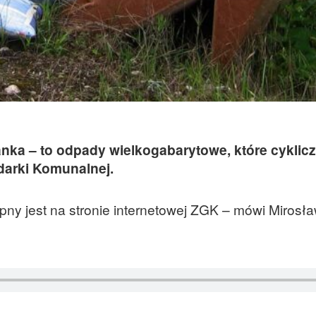
ianka – to odpady wielkogabarytowe, które cyklic
arki Komunalnej.
y jest na stronie internetowej ZGK – mówi Mirosł