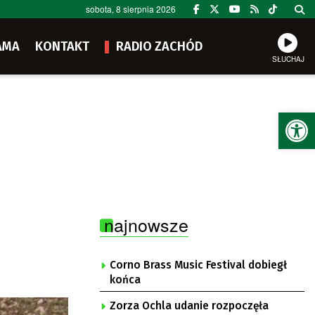
sobota, 8 sierpnia 2026
AMA
KONTAKT
RADIO ZACHÓD
SŁUCHAJ
Ot
najnowsze
Corno Brass Music Festival dobiegł
końca
Zorza Ochla udanie rozpoczęła