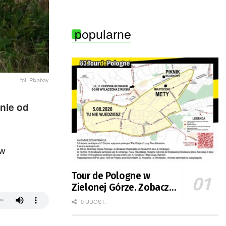
popularne
fot. Pixabay
znie od
aw
Tour de Pologne w
Zielonej Górze. Zobacz
zmiany w organizacji
0 UDOST.
ruchu