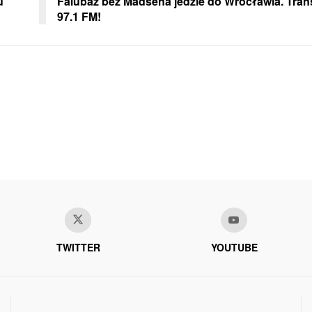
u
Falubaz bez Madsena jedzie do Wrocławia. Tran
97.1 FM!
TWITTER
YOUTUBE