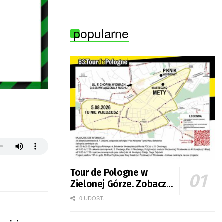
Zielonej Góry
popularne
Tour de Pologne w
Zielonej Górze. Zobacz
zmiany w organizacji
0 UDOST.
ruchu