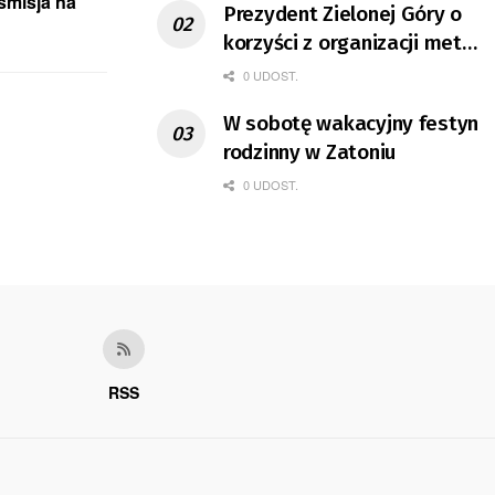
smisja na
Prezydent Zielonej Góry o
korzyści z organizacji mety
Tour de Pologne
0 UDOST.
W sobotę wakacyjny festyn
rodzinny w Zatoniu
0 UDOST.
RSS