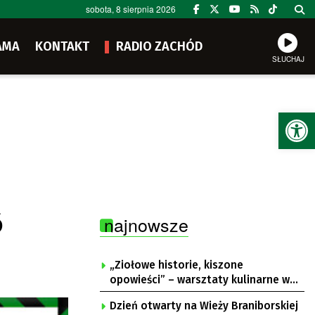
sobota, 8 sierpnia 2026
AMA
KONTAKT
RADIO ZACHÓD
SŁUCHAJ
Ot
6
najnowsze
„Ziołowe historie, kiszone
opowieści” – warsztaty kulinarne w
Krępie
Dzień otwarty na Wieży Braniborskiej