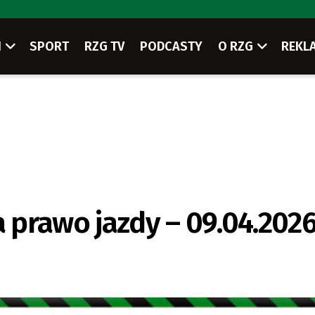
I
SPORT
RZG TV
PODCASTY
O RZG
REKL
prawo jazdy – 09.04.202