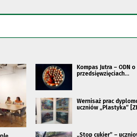
Kompas Jutra – ODN o
przedsięwzięciach
projektowych w szkoł
Wernisaż prac dyplo
uczniów „Plastyka” [Z
„Stop cukier” – uczni
rolę