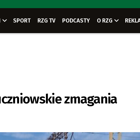
I
SPORT
RZG TV
PODCASTY
O RZG
REKL
uczniowskie zmagania