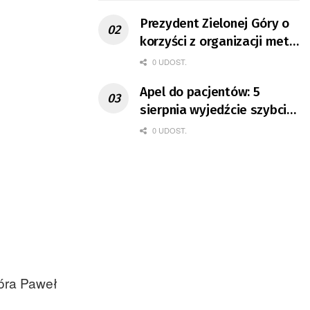
Prezydent Zielonej Góry o
korzyści z organizacji mety
Tour de Pologne
0 UDOST.
Apel do pacjentów: 5
sierpnia wyjedźcie szybciej
z domów
0 UDOST.
Góra Paweł