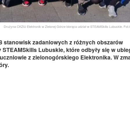
Drużyna CKZiU Elektronik w Zielonej Górze biorąca udział w STEAMSkills Lubuskie. Fot.
i 8 stanowisk zadaniowych z różnych obszarów
STEAMSkills Lubuskie, które odbyły się w ubieg
je uczniowie z zielonogórskiego Elektronika. W z
óry.