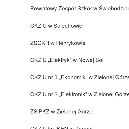
Powiatowy Zespół Szkół w Świebodzin
CKZiU w Sulechowie
ZSCKR w Henrykowie
CKZiU „Elektryk” w Nowej Soli
CKZiU nr 3 „Ekonomik” w Zielonej Górz
CKZiU nr 2 „Elektronik” w Zielonej Górz
ZSiPKZ w Zielonej Górze
CKZiU im. KEN w Żarach