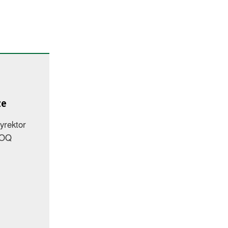
ze
yrektor
kOQ