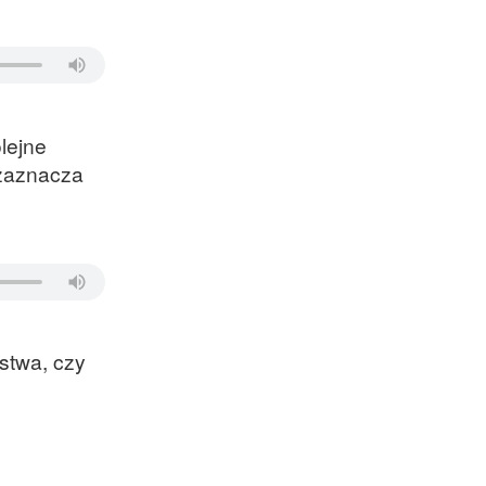
lejne
 zaznacza
stwa, czy