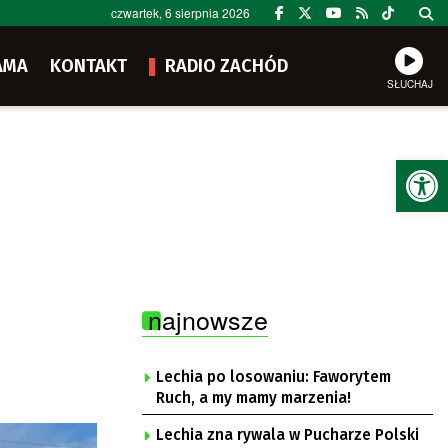
czwartek, 6 sierpnia 2026
AMA
KONTAKT
RADIO ZACHÓD
SŁUCHAJ
Ot
najnowsze
Lechia po losowaniu: Faworytem
Ruch, a my mamy marzenia!
Lechia zna rywala w Pucharze Polski