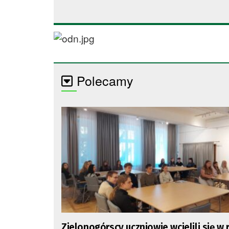
Polecamy
Zielonogórscy uczniowie wcielili się w 