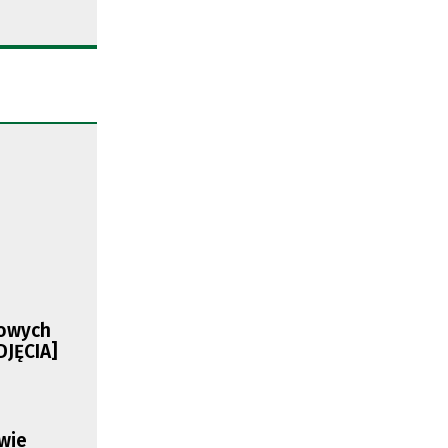
ach
mowych
DJĘCIA]
owie