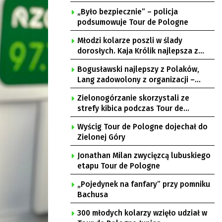
„Było bezpiecznie” – policja
podsumowuje Tour de Pologne
Młodzi kolarze poszli w ślady
dorosłych. Kaja Królik najlepsza z
Lubuszanek w Tour de Pologne Junior
Bogusławski najlepszy z Polaków,
Lang zadowolony z organizacji –
komentarze po 3. etapie Tour de
Zielonogórzanie skorzystali ze
Pologne
strefy kibica podczas Tour de
Pologne
Wyścig Tour de Pologne dojechał do
Zielonej Góry
Jonathan Milan zwycięzcą lubuskiego
etapu Tour de Pologne
„Pojedynek na fanfary” przy pomniku
Bachusa
300 młodych kolarzy wzięło udział w