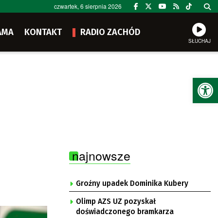
czwartek, 6 sierpnia 2026
AMA
KONTAKT
RADIO ZACHÓD
SŁUCHAJ
Ot
najnowsze
Groźny upadek Dominika Kubery
Olimp AZS UZ pozyskał
doświadczonego bramkarza