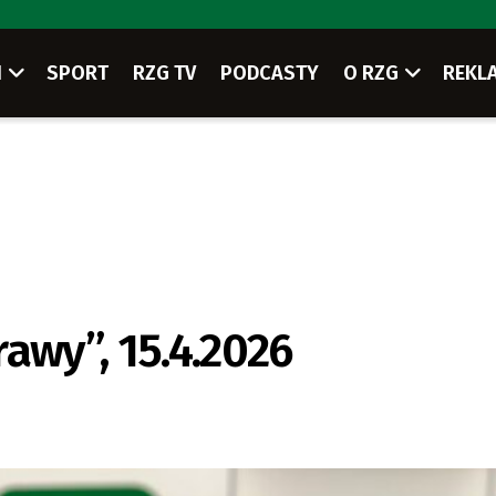
I
SPORT
RZG TV
PODCASTY
O RZG
REKL
awy”, 15.4.2026