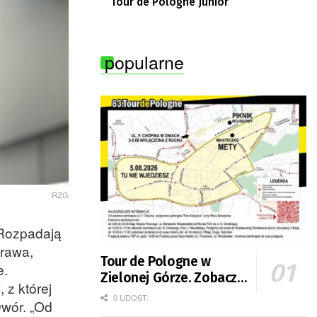
Tour de Pologne Junior
popularne
RZG
 Rozpadają
prawa,
Tour de Pologne w
e.
Zielonej Górze. Zobacz
 z której
zmiany w organizacji
0 UDOST.
Dwór. „Od
ruchu