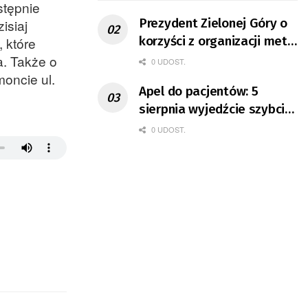
stępnie
Prezydent Zielonej Góry o
isiaj
korzyści z organizacji mety
 które
Tour de Pologne
a. Także o
0 UDOST.
moncie ul.
Apel do pacjentów: 5
sierpnia wyjedźcie szybciej
z domów
0 UDOST.