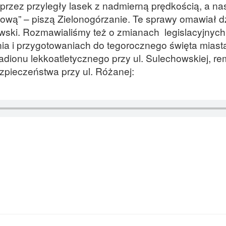
przez przyległy lasek z nadmierną prędkością, a na
ową” – piszą Zielonogórzanie. Te sprawy omawiał dz
wski. Rozmawialiśmy też o zmianach legislacyjnych,
a i przygotowaniach do tegorocznego święta miast
adionu lekkoatletycznego przy ul. Sulechowskiej, re
pieczeństwa przy ul. Różanej: