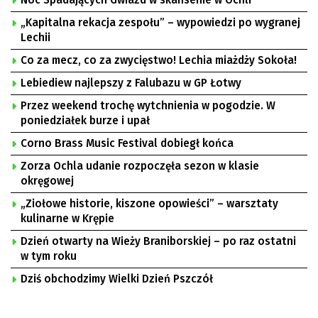
Noc Spadających Gwiazd w skansenie w Ochli
„Kapitalna rekacja zespołu” – wypowiedzi po wygranej
Lechii
Co za mecz, co za zwycięstwo! Lechia miażdży Sokoła!
Lebiediew najlepszy z Falubazu w GP Łotwy
Przez weekend trochę wytchnienia w pogodzie. W
poniedziałek burze i upał
Corno Brass Music Festival dobiegł końca
Zorza Ochla udanie rozpoczęła sezon w klasie
okręgowej
„Ziołowe historie, kiszone opowieści” – warsztaty
kulinarne w Krępie
Dzień otwarty na Wieży Braniborskiej – po raz ostatni
w tym roku
Dziś obchodzimy Wielki Dzień Pszczół