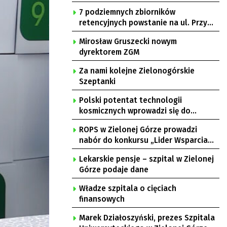
7 podziemnych zbiorników
retencyjnych powstanie na ul. Przy
Gazowni
Mirosław Gruszecki nowym
dyrektorem ZGM
Za nami kolejne Zielonogórskie
Szeptanki
Polski potentat technologii
kosmicznych wprowadzi się do
Zielonej Góry
ROPS w Zielonej Górze prowadzi
nabór do konkursu „Lider Wsparcia
Seniora”
Lekarskie pensje – szpital w Zielonej
Górze podaje dane
Władze szpitala o cięciach
finansowych
Marek Działoszyński, prezes Szpitala