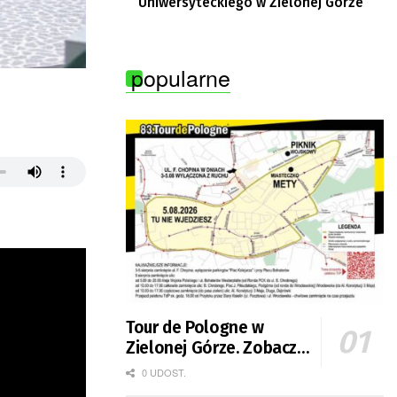
Uniwersyteckiego w Zielonej Górze
popularne
Tour de Pologne w
Zielonej Górze. Zobacz
zmiany w organizacji
0 UDOST.
ruchu