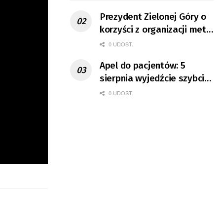
Prezydent Zielonej Góry o
korzyści z organizacji mety
Tour de Pologne
0 UDOST.
Apel do pacjentów: 5
sierpnia wyjedźcie szybciej
z domów
0 UDOST.