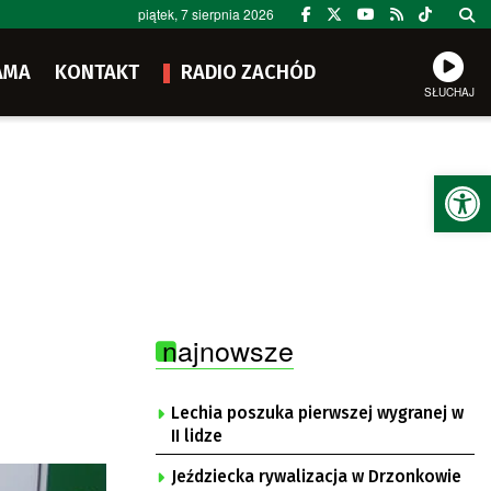
piątek, 7 sierpnia 2026
AMA
KONTAKT
RADIO ZACHÓD
SŁUCHAJ
Ot
najnowsze
Lechia poszuka pierwszej wygranej w
II lidze
Jeździecka rywalizacja w Drzonkowie