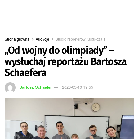
Strona główna
Audycje
Studio reporterów Kukułcza 1
„Od wojny do olimpiady” –
wysłuchaj reportażu Bartosza
Schaefera
Bartosz Schaefer
2026-05-10 19:55